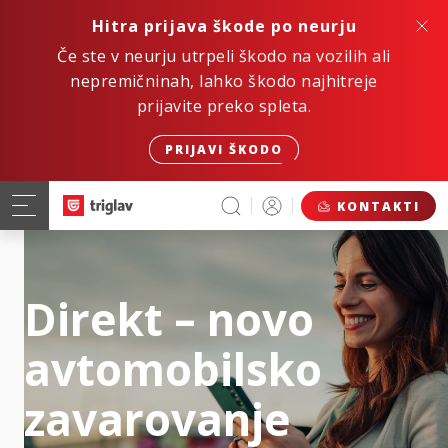
Hitra prijava škode po neurju
Če ste v neurju utrpeli škodo na vozilih ali
nepremičninah, lahko škodo najhitreje
prijavite preko spleta.
PRIJAVI ŠKODO
KONTAKTI
Direkt – novo
avtomobilsko
zavarovanje