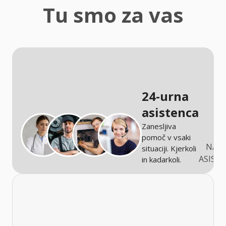
zaščita
Tu smo za vas
Kmetijstvo
24-urna
asistenca
Zanesljiva
pomoč v vsaki
NARO
situaciji. Kjerkoli
ASIST
in kadarkoli.