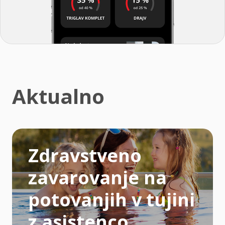
Aktualno
Zdravstveno
zavarovanje na
potovanjih v tujini
z asistenco