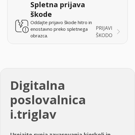
Spletna prijava
škode
Oddajte prijavo škode hitro in
PRIJAVI
enostavno preko spletnega
ŠKODO
obrazca.
Digitalna
poslovalnica
i.triglav
Urejajte svoja zavarovanja kjerkoli in