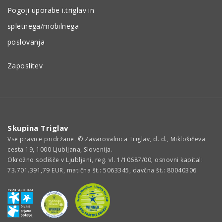
Pogoji uporabe i.triglav in
spletnega/mobilnega
poslovanja
Zaposlitev
Skupina Triglav
Vse pravice pridržane. © Zavarovalnica Triglav, d. d., Miklošičeva
cesta 19, 1000 Ljubljana, Slovenija.
Okrožno sodišče v Ljubljani, reg. vl. 1/10687/00, osnovni kapital:
73.701.391,79 EUR, matična št.: 5063345, davčna št.: 80040306