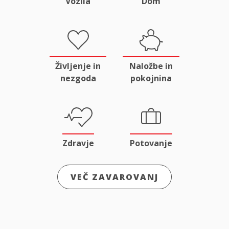
Vozila
Dom
Življenje in
Naložbe in
nezgoda
pokojnina
Zdravje
Potovanje
VEČ ZAVAROVANJ
Odgovornost
Male živali
in pravna