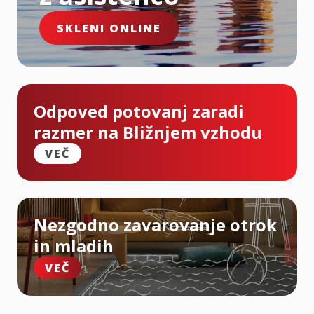
SKLENI ONLINE
Odpoved potovanj zaradi
razmer na Bližnjem vzhodu
VEČ
Nezgodno zavarovanje otrok
in mladih
VEČ