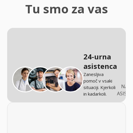
zaščita
Tu smo za vas
Kmetijstvo
24-urna
asistenca
Zanesljiva
pomoč v vsaki
NARO
situaciji. Kjerkoli
ASIST
in kadarkoli.