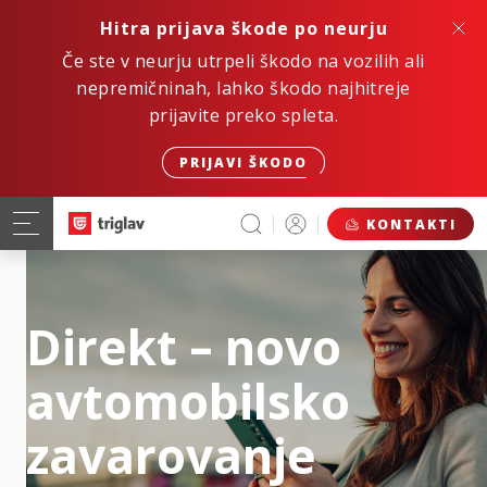
Hitra prijava škode po neurju
Če ste v neurju utrpeli škodo na vozilih ali
nepremičninah, lahko škodo najhitreje
prijavite preko spleta.
PRIJAVI ŠKODO
KONTAKTI
Direkt – novo
avtomobilsko
zavarovanje