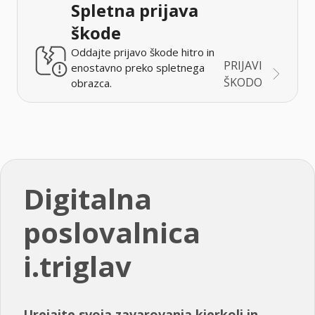
Spletna prijava
škode
Oddajte prijavo škode hitro in
PRIJAVI
enostavno preko spletnega
ŠKODO
obrazca.
Digitalna
poslovalnica
i.triglav
Urejajte svoja zavarovanja kjerkoli in