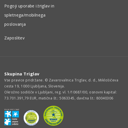
Pogoji uporabe i.triglav in
spletnega/mobilnega
poslovanja
Zaposlitev
Skupina Triglav
Vse pravice pridržane. © Zavarovalnica Triglav, d. d., Miklošičeva
cesta 19, 1000 Ljubljana, Slovenija.
Okrožno sodišče v Ljubljani, reg. vl. 1/10687/00, osnovni kapital:
73.701.391,79 EUR, matična št.: 5063345, davčna št.: 80040306