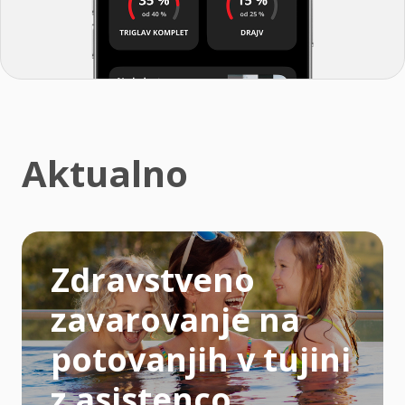
Aktualno
Zdravstveno
zavarovanje na
potovanjih v tujini
z asistenco