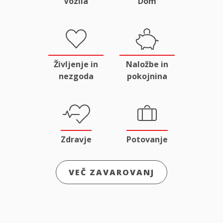
Vozila
Dom
Življenje in
Naložbe in
nezgoda
pokojnina
Zdravje
Potovanje
VEČ ZAVAROVANJ
Odgovornost
Male živali
in pravna