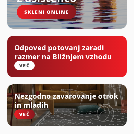
SKLENI ONLINE
Odpoved potovanj zaradi
razmer na Bližnjem vzhodu
VEČ
Nezgodno zavarovanje otrok
in mladih
VEČ