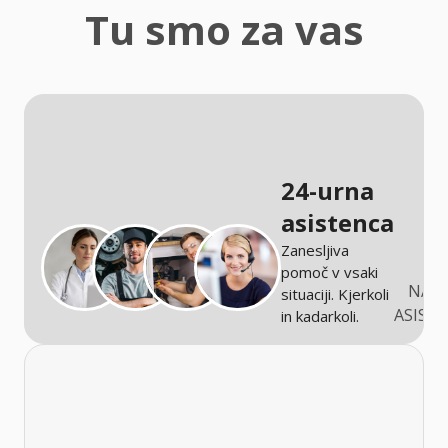
zaščita
Tu smo za vas
Kmetijstvo
24-urna
asistenca
Zanesljiva
pomoč v vsaki
NARO
situaciji. Kjerkoli
ASIST
in kadarkoli.