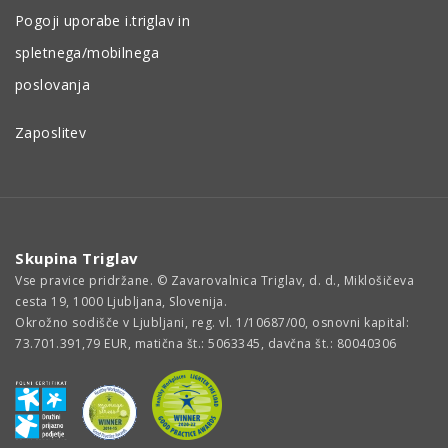
Pogoji uporabe i.triglav in
spletnega/mobilnega
poslovanja
Zaposlitev
Skupina Triglav
Vse pravice pridržane. © Zavarovalnica Triglav, d. d., Miklošičeva
cesta 19, 1000 Ljubljana, Slovenija.
Okrožno sodišče v Ljubljani, reg. vl. 1/10687/00, osnovni kapital:
73.701.391,79 EUR, matična št.: 5063345, davčna št.: 80040306