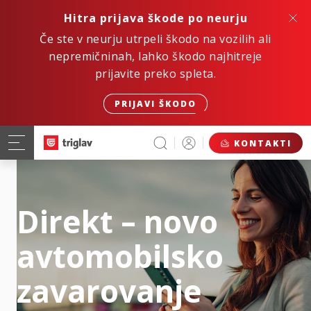
Hitra prijava škode po neurju
Če ste v neurju utrpeli škodo na vozilih ali
nepremičninah, lahko škodo najhitreje
prijavite preko spleta.
PRIJAVI ŠKODO
KONTAKTI
Direkt – novo
avtomobilsko
zavarovanje