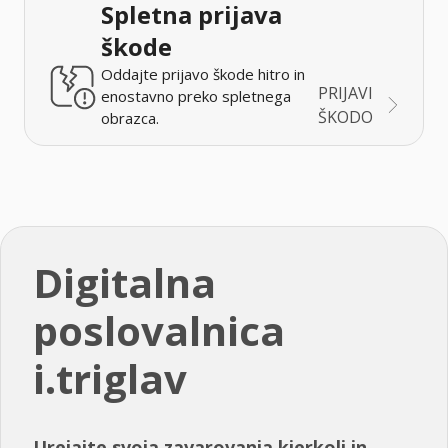
Spletna prijava
škode
Oddajte prijavo škode hitro in
PRIJAVI
enostavno preko spletnega
ŠKODO
obrazca.
Digitalna
poslovalnica
i.triglav
Urejajte svoja zavarovanja kjerkoli in