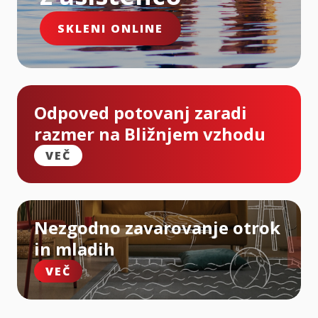
SKLENI ONLINE
Odpoved potovanj zaradi
razmer na Bližnjem vzhodu
VEČ
Nezgodno zavarovanje otrok
in mladih
VEČ