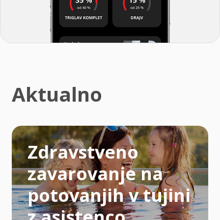
Aktualno
Zdravstveno
zavarovanje na
potovanjih v tujini
z asistenco