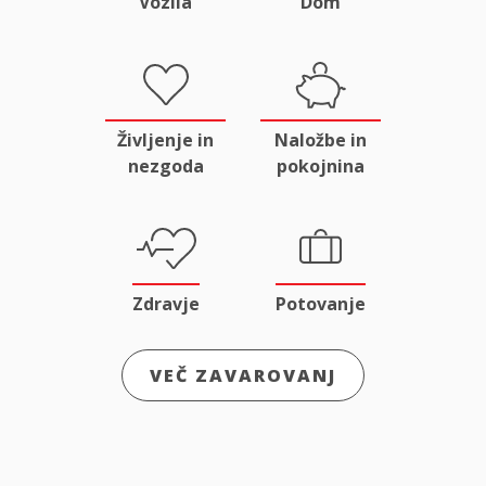
Vozila
Dom
Življenje in
Naložbe in
nezgoda
pokojnina
Zdravje
Potovanje
VEČ ZAVAROVANJ
Odgovornost
Male živali
in pravna