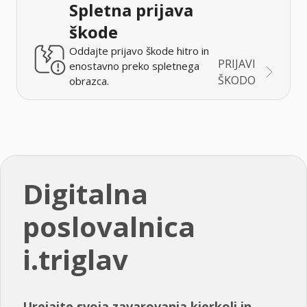
Spletna prijava
škode
Oddajte prijavo škode hitro in
PRIJAVI
enostavno preko spletnega
ŠKODO
obrazca.
Digitalna
poslovalnica
i.triglav
Urejajte svoja zavarovanja kjerkoli in