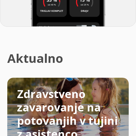
Aktualno
Zdravstveno
zavarovanje na
potovanjih v tujini
z asistenco