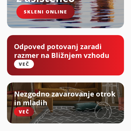
SKLENI ONLINE
Odpoved potovanj zaradi
razmer na Bližnjem vzhodu
VEČ
Nezgodno zavarovanje otrok
in mladih
VEČ