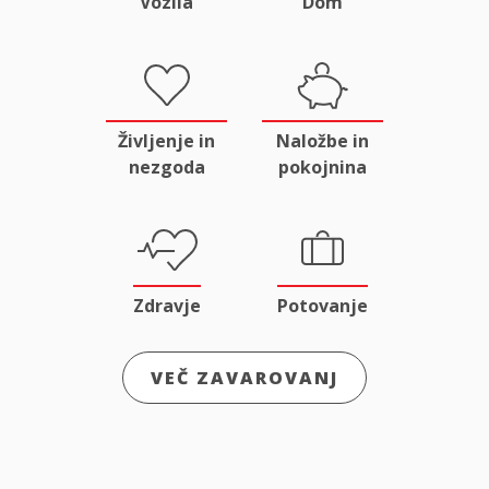
Vozila
Dom
Življenje in
Naložbe in
nezgoda
pokojnina
Zdravje
Potovanje
VEČ ZAVAROVANJ
Odgovornost
Male živali
in pravna