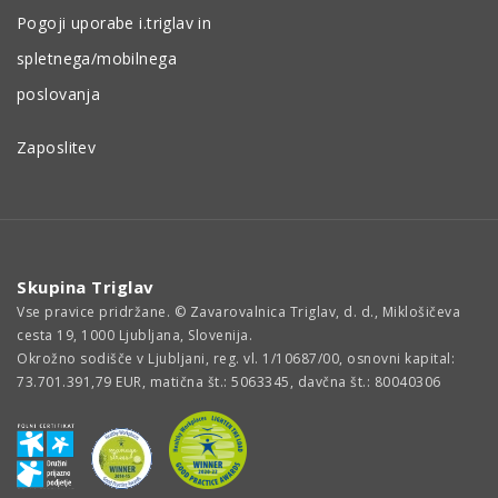
Pogoji uporabe i.triglav in
spletnega/mobilnega
poslovanja
Zaposlitev
Skupina Triglav
Vse pravice pridržane. © Zavarovalnica Triglav, d. d., Miklošičeva
cesta 19, 1000 Ljubljana, Slovenija.
Okrožno sodišče v Ljubljani, reg. vl. 1/10687/00, osnovni kapital:
73.701.391,79 EUR, matična št.: 5063345, davčna št.: 80040306