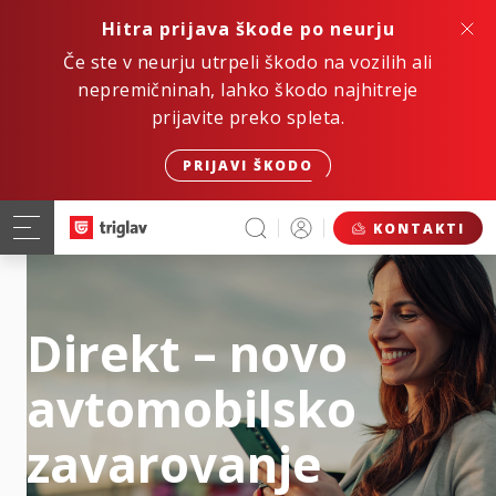
Hitra prijava škode po neurju
Če ste v neurju utrpeli škodo na vozilih ali
nepremičninah, lahko škodo najhitreje
prijavite preko spleta.
PRIJAVI ŠKODO
KONTAKTI
Direkt – novo
avtomobilsko
zavarovanje