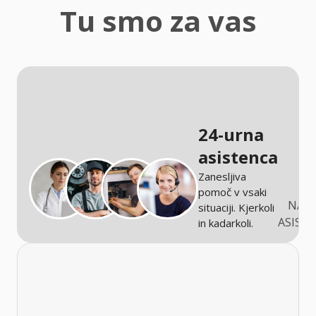
zaščita
Tu smo za vas
Kmetijstvo
24-urna
asistenca
Zanesljiva
pomoč v vsaki
NARO
situaciji. Kjerkoli
ASIST
in kadarkoli.