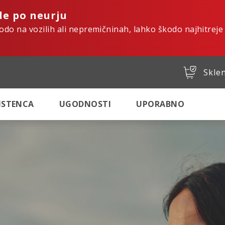
de po neurju
kodo na vozilih ali nepremičninah, lahko škodo najhitreje
Sklen
SISTENCA
UGODNOSTI
UPORABNO
tro. Varno. Digital