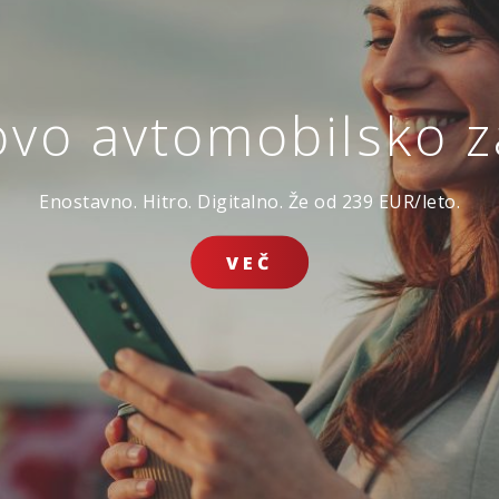
ovo avtomobilsko 
avarovanje življen
Ker ste sklenili, da se boste prepustili toku življenja.
Enostavno. Hitro. Digitalno. Že od 239 EUR/leto.
ZAVAROVANJE
ZAVAROV
JE DOMA
POTOVANJ V TUJINO
ŽIVLJENJ
SKLENI ONLINE
VEČ
VSA SPLETNA PONUDBA