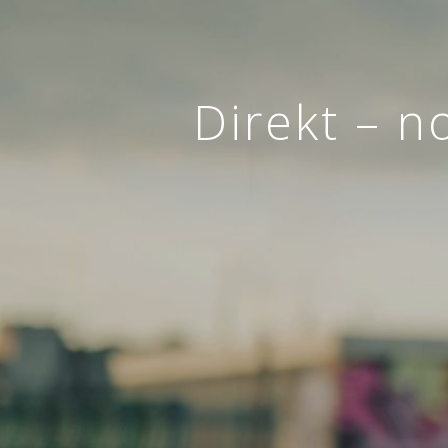
Direkt – n
Z
ZAVAROVANJE
AVTOMOBILA
Sklenite novo ali obnovite
obstoječe zavarovanje.
ZAVAROVAN
SKLENI
ONLINE
VEČ