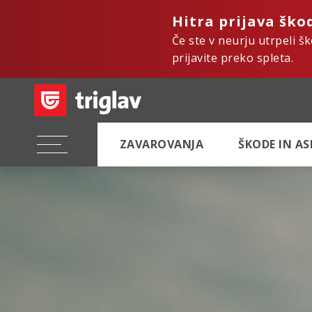
Hitra prijava ško
Če ste v neurju utrpeli š
prijavite preko spleta.
ZAVAROVANJA
ŠKODE IN A
Hi