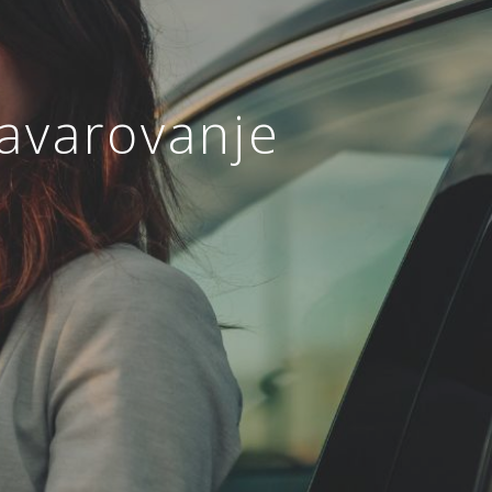
zavarovanje
ja
ANJE
ZAVAROVANJE MALIH
A
ŽIVALI