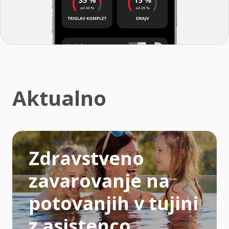
Aktualno
Zdravstveno
zavarovanje na
potovanjih v tujini
z asistenco