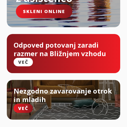
SKLENI ONLINE
Odpoved potovanj zaradi
razmer na Bližnjem vzhodu
VEČ
Nezgodno zavarovanje otrok
in mladih
VEČ