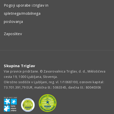
Pogoji uporabe i.triglav in
spletnega/mobilnega
poslovanja
Zaposlitev
Skupina Triglav
Vse pravice pridržane. © Zavarovalnica Triglav, d. d., Miklošičeva
cesta 19, 1000 Ljubljana, Slovenija.
Okrožno sodišče v Ljubljani, reg. vl. 1/10687/00, osnovni kapital:
73.701.391,79 EUR, matična št.: 5063345, davčna št.: 80040306