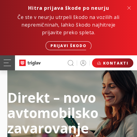
Hitra prijava škode po neurju
Če ste v neurju utrpeli škodo na vozilih ali
nepremičninah, lahko škodo najhitreje
prijavite preko spleta.
PRIJAVI ŠKODO
KONTAKTI
Direkt – novo
avtomobilsko
zavarovanje