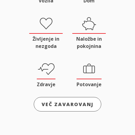
Vozila
Dom
Življenje in
Naložbe in
nezgoda
pokojnina
Zdravje
Potovanje
VEČ ZAVAROVANJ
Odgovornost
Male živali
in pravna