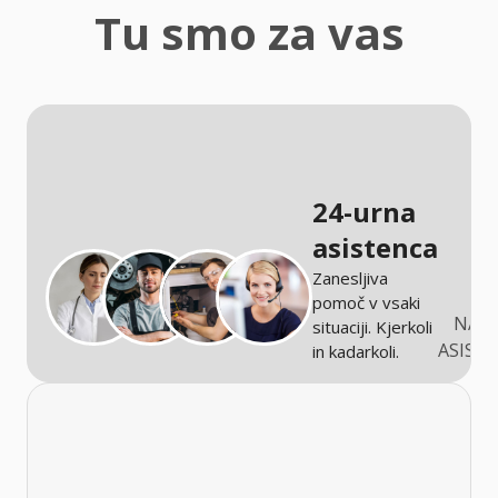
zaščita
Tu smo za vas
Kmetijstvo
24-urna
asistenca
Zanesljiva
pomoč v vsaki
NARO
situaciji. Kjerkoli
ASIST
in kadarkoli.