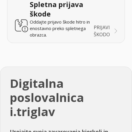
Spletna prijava
škode
Oddajte prijavo škode hitro in
PRIJAVI
enostavno preko spletnega
ŠKODO
obrazca.
Digitalna
poslovalnica
i.triglav
Urejajte svoja zavarovanja kjerkoli in