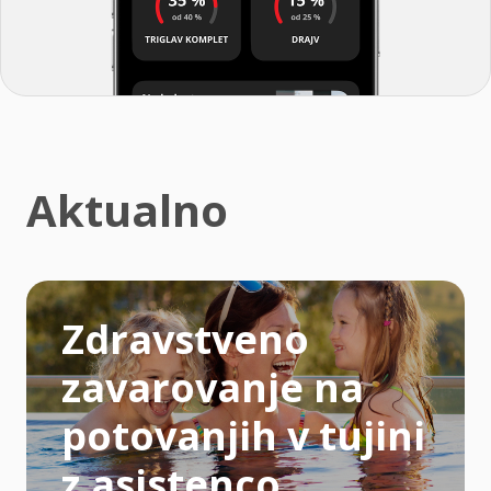
Aktualno
Zdravstveno
zavarovanje na
potovanjih v tujini
z asistenco