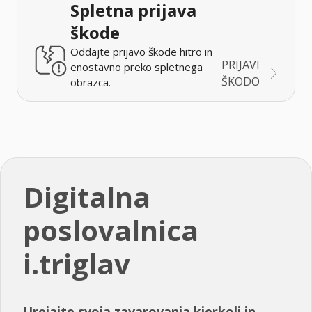
Spletna prijava
škode
Oddajte prijavo škode hitro in
PRIJAVI
enostavno preko spletnega
ŠKODO
obrazca.
Digitalna
poslovalnica
i.triglav
Urejajte svoja zavarovanja kjerkoli in