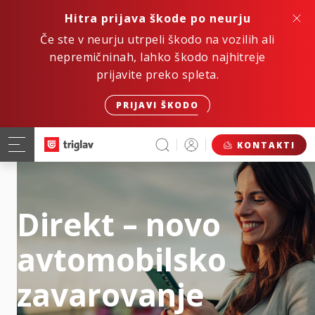
Hitra prijava škode po neurju
Če ste v neurju utrpeli škodo na vozilih ali
nepremičninah, lahko škodo najhitreje
prijavite preko spleta.
PRIJAVI ŠKODO
KONTAKTI
Direkt – novo
avtomobilsko
zavarovanje