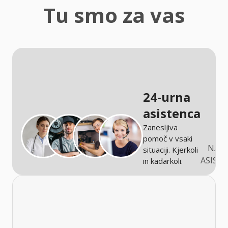
zaščita
Tu smo za vas
Kmetijstvo
24-urna
asistenca
Zanesljiva
pomoč v vsaki
NARO
situaciji. Kjerkoli
ASIST
in kadarkoli.