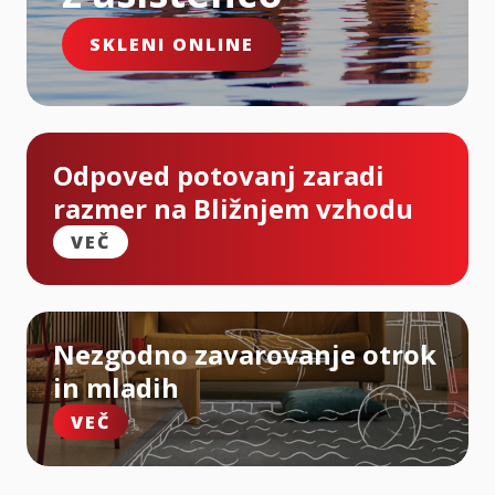
SKLENI ONLINE
Odpoved potovanj zaradi
razmer na Bližnjem vzhodu
VEČ
Nezgodno zavarovanje otrok
in mladih
VEČ