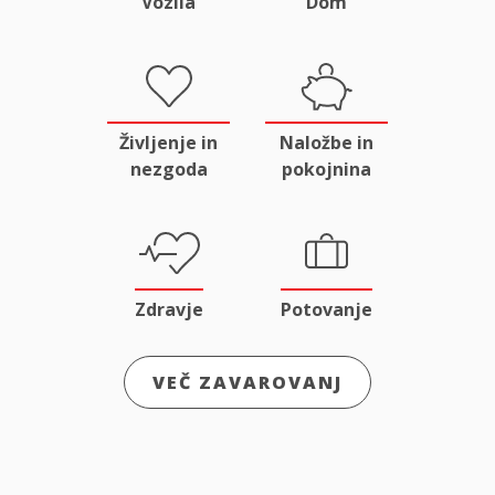
Vozila
Dom
Življenje in
Naložbe in
nezgoda
pokojnina
Zdravje
Potovanje
VEČ ZAVAROVANJ
Odgovornost
Male živali
in pravna