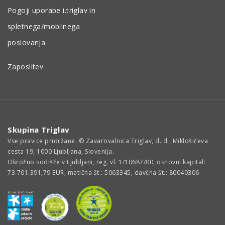
Pogoji uporabe i.triglav in
spletnega/mobilnega
poslovanja
Zaposlitev
Skupina Triglav
Vse pravice pridržane. © Zavarovalnica Triglav, d. d., Miklošičeva
cesta 19, 1000 Ljubljana, Slovenija.
Okrožno sodišče v Ljubljani, reg. vl. 1/10687/00, osnovni kapital:
73.701.391,79 EUR, matična št.: 5063345, davčna št.: 80040306