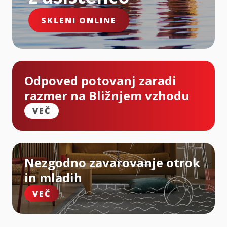
SKLENI ONLINE
Odpoved potovanj zaradi
razmer na Bližnjem vzhodu
VEČ
Nezgodno zavarovanje otrok
in mladih
VEČ