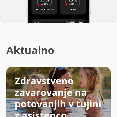
Aktualno
Zdravstveno
zavarovanje na
potovanjih v tujini
z asistenco