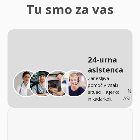
zaščita
Tu smo za vas
Kmetijstvo
24-urna
asistenca
Zanesljiva
pomoč v vsaki
NARO
situaciji. Kjerkoli
ASIST
in kadarkoli.