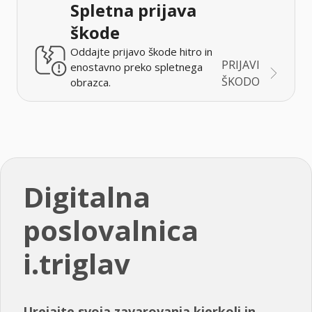
Spletna prijava
škode
Oddajte prijavo škode hitro in
PRIJAVI
enostavno preko spletnega
ŠKODO
obrazca.
Digitalna
poslovalnica
i.triglav
Urejajte svoja zavarovanja kjerkoli in