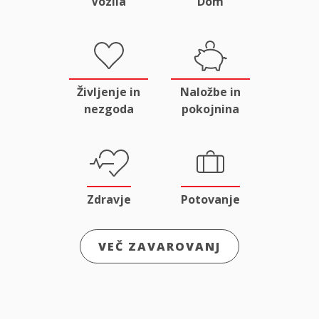
Vozila
Dom
Življenje in
Naložbe in
nezgoda
pokojnina
Zdravje
Potovanje
VEČ ZAVAROVANJ
Odgovornost
Male živali
in pravna