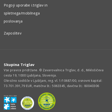
Pogoji uporabe i.triglav in
spletnega/mobilnega
poslovanja
Zaposlitev
Skupina Triglav
Vse pravice pridržane. © Zavarovalnica Triglav, d. d., Miklošičeva
cesta 19, 1000 Ljubljana, Slovenija.
Okrožno sodišče v Ljubljani, reg. vl. 1/10687/00, osnovni kapital:
73.701.391,79 EUR, matična št.: 5063345, davčna št.: 80040306