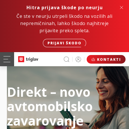
Hitra prijava škode po neurju
Če ste v neurju utrpeli škodo na vozilih ali
nepremičninah, lahko škodo najhitreje
prijavite preko spleta.
PRIJAVI ŠKODO
KONTAKTI
Direkt – novo
avtomobilsko
zavarovanje