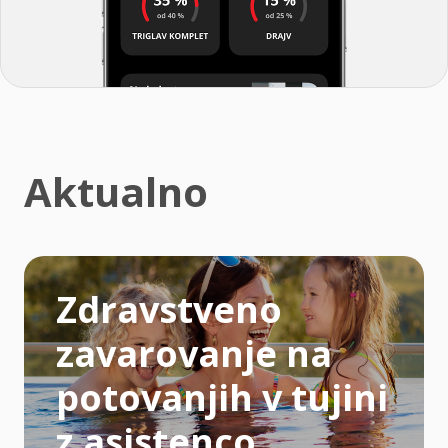
Aktualno
Zdravstveno
zavarovanje na
potovanjih v tujini
z asistenco