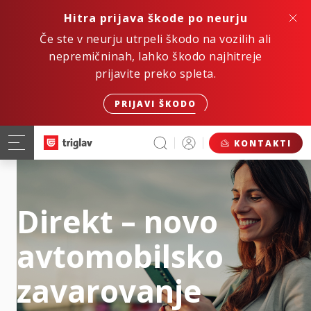
Hitra prijava škode po neurju
Če ste v neurju utrpeli škodo na vozilih ali
nepremičninah, lahko škodo najhitreje
prijavite preko spleta.
PRIJAVI ŠKODO
KONTAKTI
Direkt – novo
avtomobilsko
zavarovanje