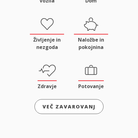
Vozila
Dom
Življenje in
Naložbe in
nezgoda
pokojnina
Zdravje
Potovanje
VEČ ZAVAROVANJ
Odgovornost
Male živali
in pravna