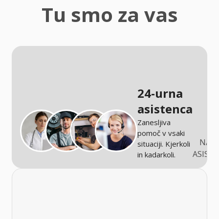
zaščita
Tu smo za vas
Kmetijstvo
24-urna
asistenca
Zanesljiva
pomoč v vsaki
NARO
situaciji. Kjerkoli
ASIST
in kadarkoli.