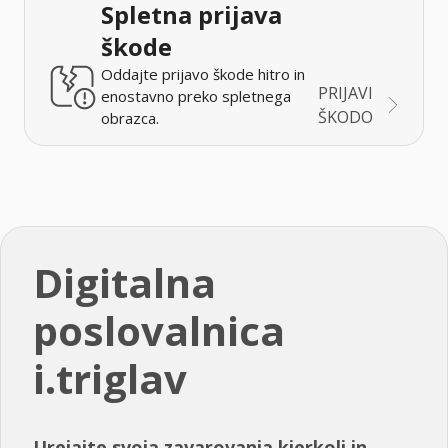
Spletna prijava
škode
Oddajte prijavo škode hitro in
PRIJAVI
enostavno preko spletnega
ŠKODO
obrazca.
Digitalna
poslovalnica
i.triglav
Urejajte svoja zavarovanja kjerkoli in