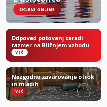
SKLENI ONLINE
Odpoved potovanj zaradi
razmer na Bližnjem vzhodu
VEČ
Nezgodno zavarovanje otrok
in mladih
VEČ