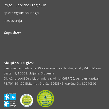
Pogoji uporabe i.triglav in
spletnega/mobilnega
poslovanja
Zaposlitev
Skupina Triglav
Vse pravice pridržane. © Zavarovalnica Triglav, d. d., Miklošičeva
cesta 19, 1000 Ljubljana, Slovenija.
Okrožno sodišče v Ljubljani, reg. vl. 1/10687/00, osnovni kapital:
73.701.391,79 EUR, matična št.: 5063345, davčna št.: 80040306