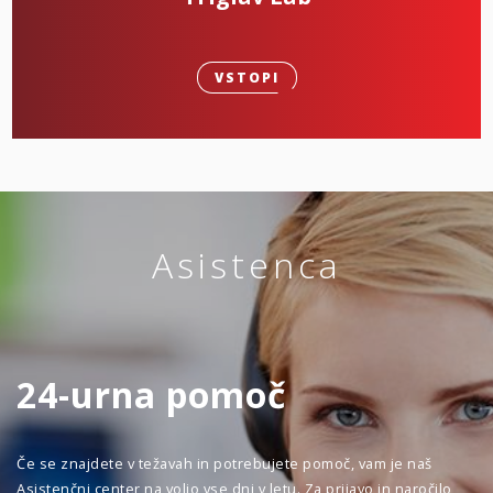
VSTOPI
Asistenca
24-urna pomoč
Če se znajdete v težavah in potrebujete pomoč, vam je naš
Asistenčni center na voljo vse dni v letu. Za prijavo in naročilo