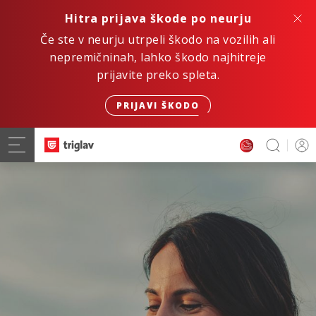
Hitra prijava škode po neurju
Če ste v neurju utrpeli škodo na vozilih ali
nepremičninah, lahko škodo najhitreje
prijavite preko spleta.
PRIJAVI ŠKODO
Hitro. Varno. Digitalno.
ZAVAROVANJE AVTOMOBILA