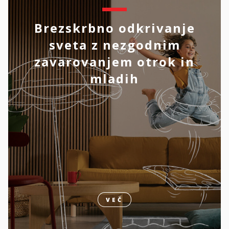
Brezskrbno odkrivanje
sveta z nezgodnim
zavarovanjem otrok in
mladih
VEČ