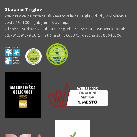
Skupina Triglav
Vse pravice pridržane. © Zavarovalnica Triglav, d. d., Miklošičeva
cesta 19, 1000 Ljubljana, Slovenija.
Okrožno sodišče v Ljubljani, reg. vl. 1/10687/00, osnovni kapital:
73.701.391,79 EUR, matična št.: 5063345, davčna št.: 80040306