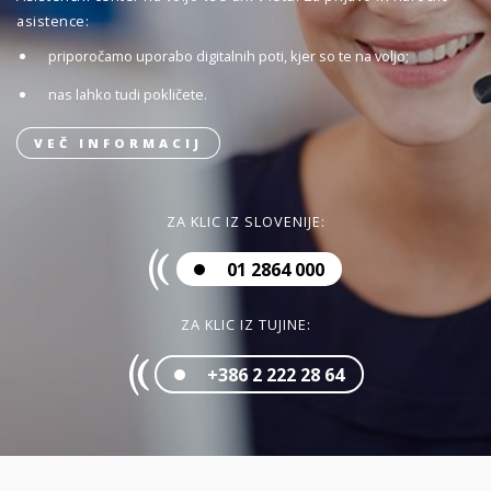
asistence:
priporočamo uporabo digitalnih poti, kjer so te na voljo;
nas lahko tudi pokličete.
VEČ INFORMACIJ
ZA KLIC IZ SLOVENIJE:
01 2864 000
ZA KLIC IZ TUJINE:
+386 2 222 28 64