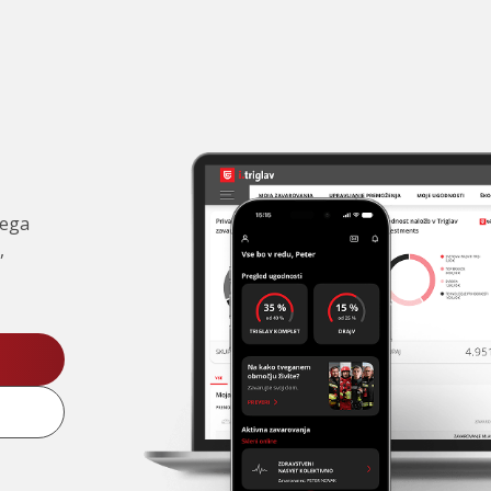
čega
,