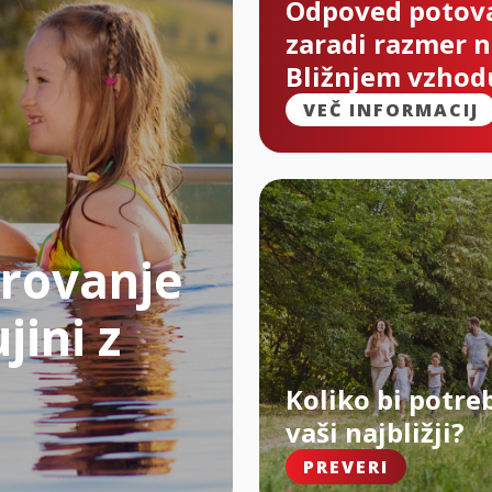
Odpoved potov
zaradi razmer 
Bližnjem vzhod
VEČ INFORMACIJ
rovanje
jini z
Koliko bi potre
vaši najbližji?
PREVERI