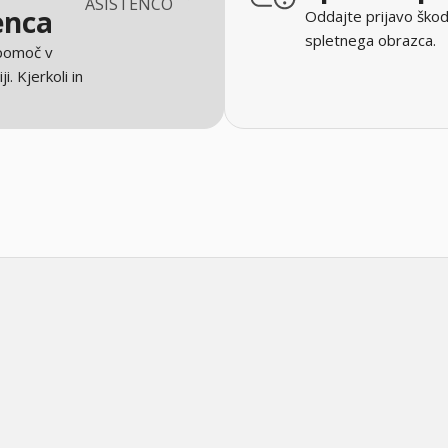
ASISTENCO
enca
Oddajte prijavo škod
spletnega obrazca.
 pomoč v
ji. Kjerkoli in