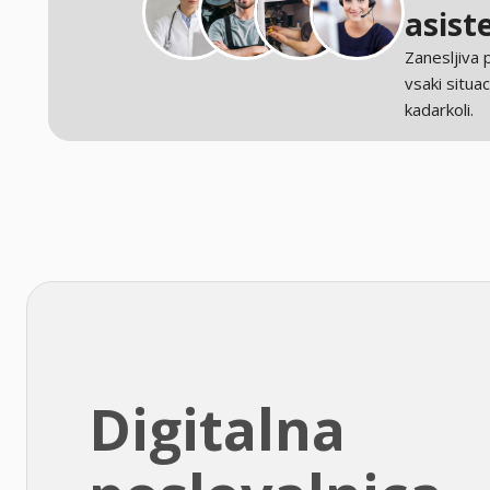
asist
Zanesljiva
vsaki situaci
kadarkoli.
Digitalna