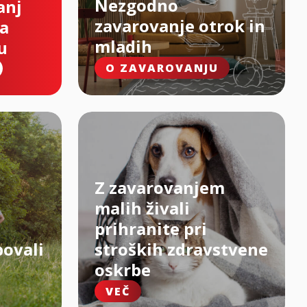
Nezgodno
anj
zavarovanje otrok in
na
mladih
u
O ZAVAROVANJU
Z zavarovanjem
malih živali
prihranite pri
bovali
stroških zdravstvene
oskrbe
VEČ