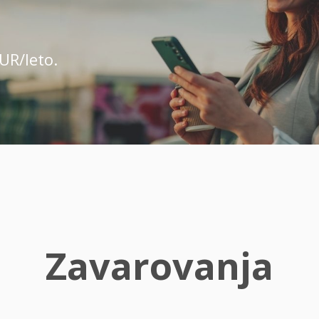
UR/leto.
Zavarovanja