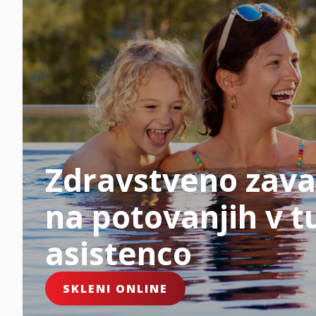
Zdravstveno zava
na potovanjih v tu
asistenco
SKLENI ONLINE