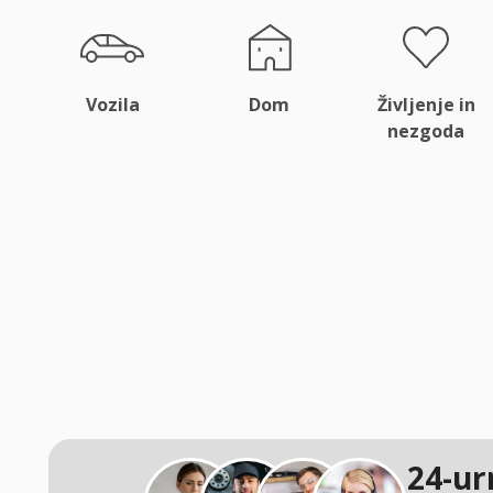
Vozila
Dom
Življenje in
nezgoda
24-ur