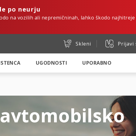
de po neurju
kodo na vozilih ali nepremičninah, lahko škodo najhitreje
Skleni
Prijavi
SISTENCA
UGODNOSTI
UPORABNO
 avtomobilsko