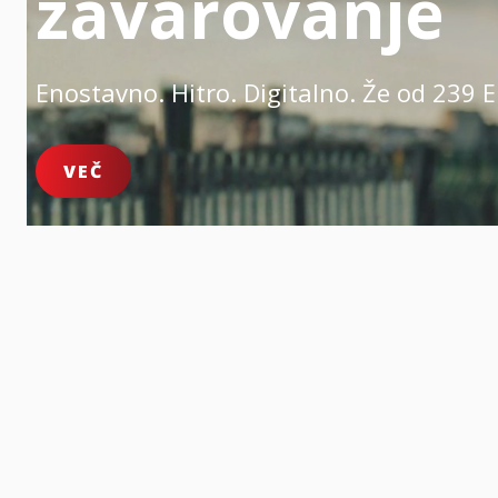
zavarovanje
Enostavno. Hitro. Digitalno.
Že od 239 E
VEČ