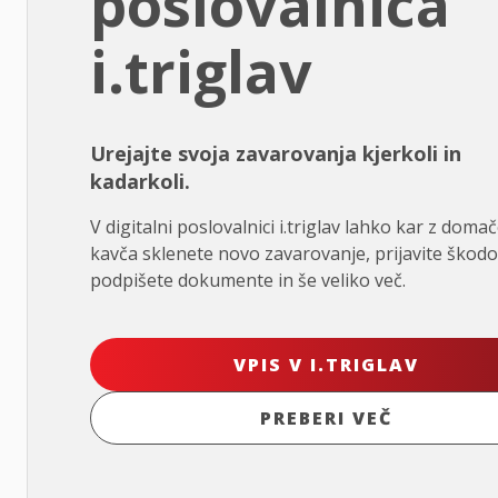
poslovalnica
i.triglav
Urejajte svoja zavarovanja kjerkoli in
kadarkoli.
V digitalni poslovalnici i.triglav lahko kar z doma
kavča sklenete novo zavarovanje, prijavite škodo
podpišete dokumente in še veliko več.
VPIS V I.TRIGLAV
PREBERI VEČ