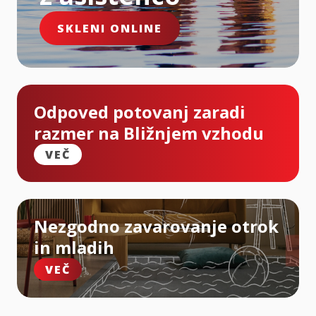
SKLENI ONLINE
Odpoved potovanj zaradi
razmer na Bližnjem vzhodu
VEČ
Nezgodno zavarovanje otrok
in mladih
VEČ