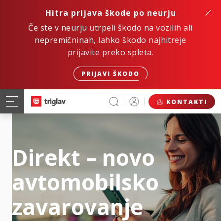
Hitra prijava škode po neurju
Če ste v neurju utrpeli škodo na vozilih ali
nepremičninah, lahko škodo najhitreje
prijavite preko spleta.
PRIJAVI ŠKODO
KONTAKTI
Direkt – novo
avtomobilsko
zavarovanje