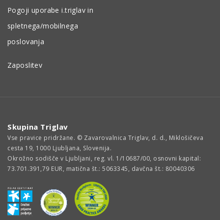
Pogoji uporabe i.triglav in
spletnega/mobilnega
poslovanja
Zaposlitev
Skupina Triglav
Vse pravice pridržane. © Zavarovalnica Triglav, d. d., Miklošičeva
cesta 19, 1000 Ljubljana, Slovenija.
Okrožno sodišče v Ljubljani, reg. vl. 1/10687/00, osnovni kapital:
73.701.391,79 EUR, matična št.: 5063345, davčna št.: 80040306