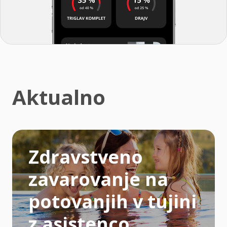
Aktualno
Zdravstveno
zavarovanje na
potovanjih v tujini
z asistenco