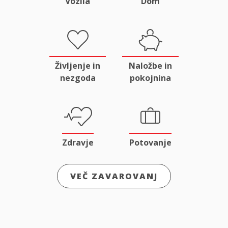
Vozila
Dom
Življenje in
Naložbe in
nezgoda
pokojnina
Zdravje
Potovanje
VEČ ZAVAROVANJ
Odgovornost
Male živali
in pravna