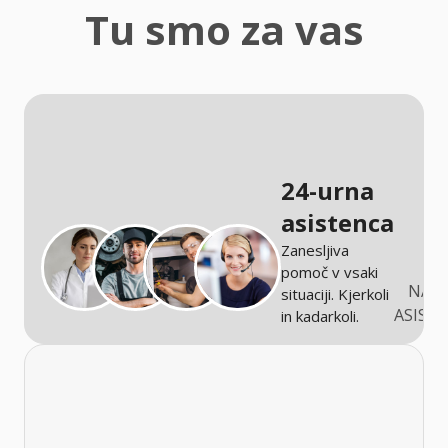
zaščita
Tu smo za vas
Kmetijstvo
24-urna
asistenca
Zanesljiva
pomoč v vsaki
NARO
situaciji. Kjerkoli
ASIST
in kadarkoli.