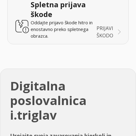
Spletna prijava
škode
Oddajte prijavo škode hitro in
PRIJAVI
enostavno preko spletnega
ŠKODO
obrazca.
Digitalna
poslovalnica
i.triglav
Urejajte svoja zavarovanja kjerkoli in