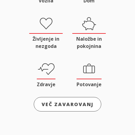
Vozila
Dom
Življenje in
Naložbe in
nezgoda
pokojnina
Zdravje
Potovanje
VEČ ZAVAROVANJ
Odgovornost
Male živali
in pravna