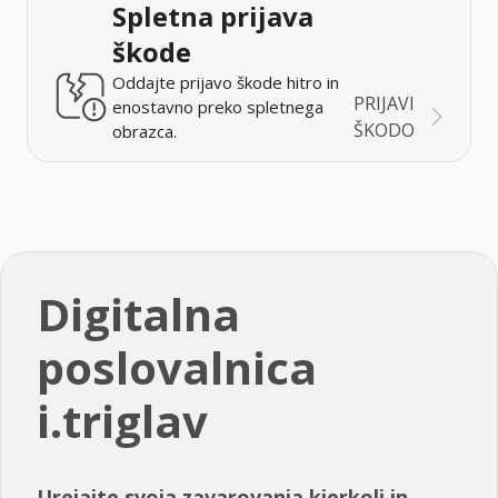
Spletna prijava
škode
Oddajte prijavo škode hitro in
PRIJAVI
enostavno preko spletnega
ŠKODO
obrazca.
Digitalna
poslovalnica
i.triglav
Urejajte svoja zavarovanja kjerkoli in