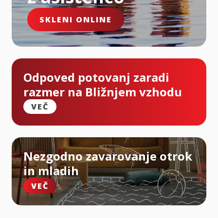
SKLENI ONLINE
Odpoved potovanj zaradi
razmer na Bližnjem vzhodu
VEČ
Nezgodno zavarovanje otrok
in mladih
VEČ