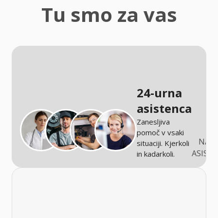
zaščita
Tu smo za vas
Kmetijstvo
24-urna
asistenca
Zanesljiva
pomoč v vsaki
NARO
situaciji. Kjerkoli
ASIST
in kadarkoli.