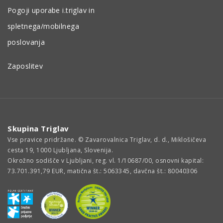
Pogoji uporabe i.triglav in
spletnega/mobilnega
poslovanja
Zaposlitev
Skupina Triglav
Vse pravice pridržane. © Zavarovalnica Triglav, d. d., Miklošičeva
cesta 19, 1000 Ljubljana, Slovenija.
Okrožno sodišče v Ljubljani, reg. vl. 1/10687/00, osnovni kapital:
73.701.391,79 EUR, matična št.: 5063345, davčna št.: 80040306