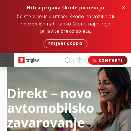
Hitra prijava škode po neurju
Če ste v neurju utrpeli škodo na vozilih ali
nepremičninah, lahko škodo najhitreje
prijavite preko spleta.
PRIJAVI ŠKODO
KONTAKTI
Direkt – novo
avtomobilsko
zavarovanje