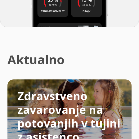
Aktualno
Zdravstveno
zavarovanje na
potovanjih v tujini
z asistenco