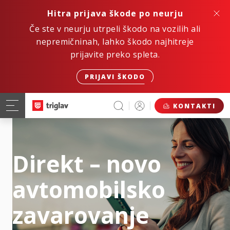
Hitra prijava škode po neurju
Če ste v neurju utrpeli škodo na vozilih ali
nepremičninah, lahko škodo najhitreje
prijavite preko spleta.
PRIJAVI ŠKODO
KONTAKTI
Direkt – novo
avtomobilsko
zavarovanje