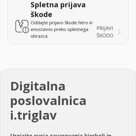
Spletna prijava
škode
Oddajte prijavo škode hitro in
PRIJAVI
enostavno preko spletnega
ŠKODO
obrazca.
Digitalna
poslovalnica
i.triglav
Urejajte svoja zavarovanja kjerkoli in