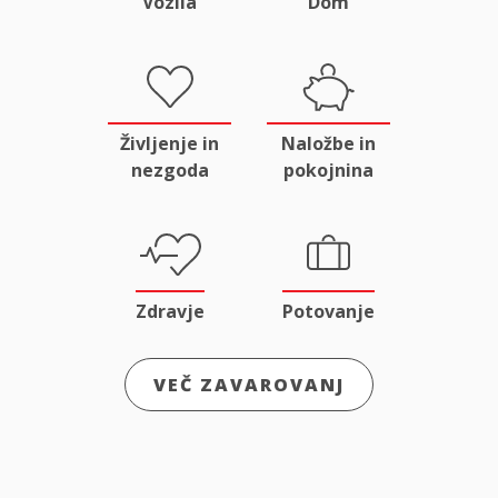
Vozila
Dom
Življenje in
Naložbe in
nezgoda
pokojnina
Zdravje
Potovanje
VEČ ZAVAROVANJ
Odgovornost
Male živali
in pravna