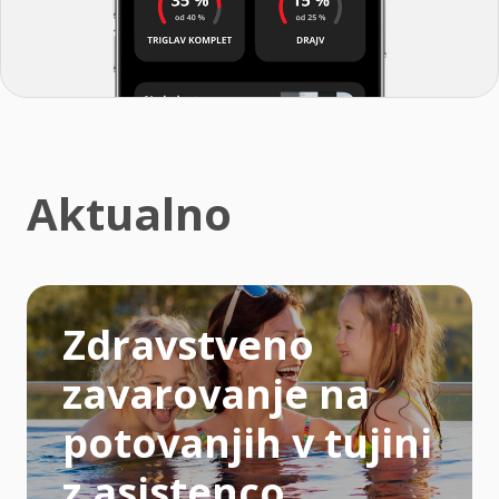
Aktualno
Zdravstveno
zavarovanje na
potovanjih v tujini
z asistenco