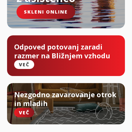
SKLENI ONLINE
Odpoved potovanj zaradi
razmer na Bližnjem vzhodu
VEČ
Nezgodno zavarovanje otrok
in mladih
VEČ