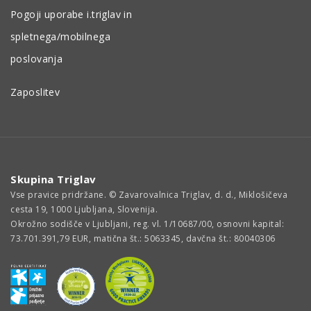
Pogoji uporabe i.triglav in
spletnega/mobilnega
poslovanja
Zaposlitev
Skupina Triglav
Vse pravice pridržane. © Zavarovalnica Triglav, d. d., Miklošičeva
cesta 19, 1000 Ljubljana, Slovenija.
Okrožno sodišče v Ljubljani, reg. vl. 1/10687/00, osnovni kapital:
73.701.391,79 EUR, matična št.: 5063345, davčna št.: 80040306