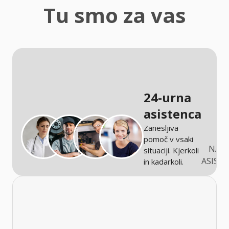
zaščita
Tu smo za vas
Kmetijstvo
24-urna
asistenca
Zanesljiva
pomoč v vsaki
NARO
situaciji. Kjerkoli
ASIST
in kadarkoli.