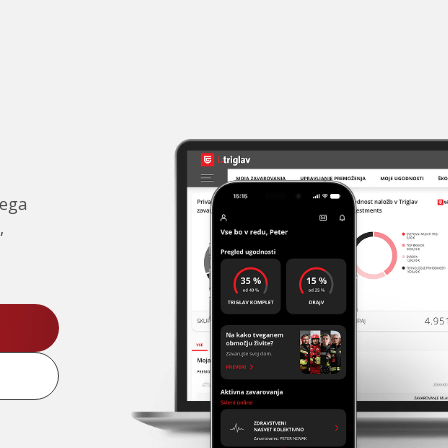
čega
,