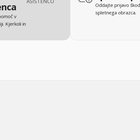
ASISTENCO
enca
Oddajte prijavo škod
spletnega obrazca.
 pomoč v
ji. Kjerkoli in