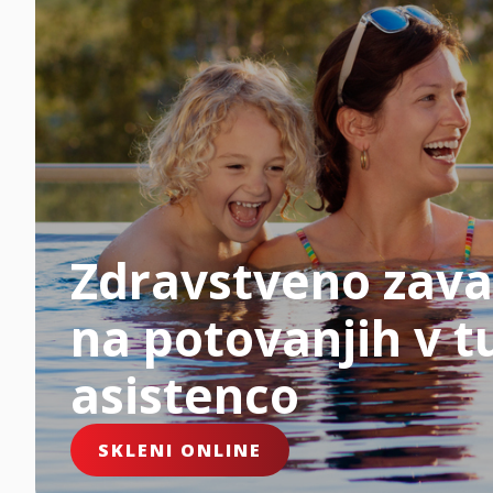
Zdravstveno zava
na potovanjih v tu
asistenco
SKLENI ONLINE