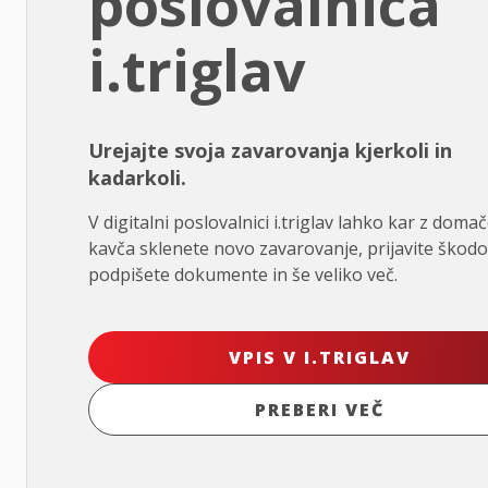
poslovalnica
i.triglav
Urejajte svoja zavarovanja kjerkoli in
kadarkoli.
V digitalni poslovalnici i.triglav lahko kar z doma
kavča sklenete novo zavarovanje, prijavite škodo
podpišete dokumente in še veliko več.
VPIS V I.TRIGLAV
PREBERI VEČ