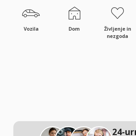
Vozila
Dom
Življenje in
nezgoda
24-ur