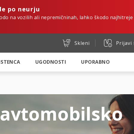
de po neurju
kodo na vozilih ali nepremičninah, lahko škodo najhitreje
Skleni
Prijavi
SISTENCA
UGODNOSTI
UPORABNO
 avtomobilsko