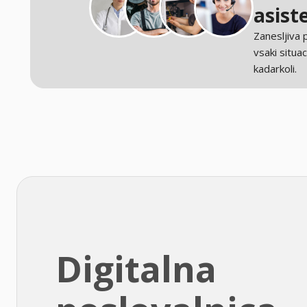
asist
Zanesljiva
vsaki situaci
kadarkoli.
Digitalna