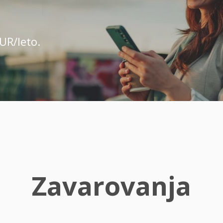
UR/leto.
Zavarovanja