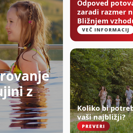
Odpoved potov
zaradi razmer 
Bližnjem vzhod
VEČ INFORMACIJ
rovanje
jini z
Koliko bi potre
vaši najbližji?
PREVERI