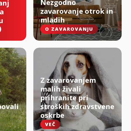
Nezgodno
anj
zavarovanje otrok in
na
mladih
u
O ZAVAROVANJU
Z zavarovanjem
malih živali
prihranite pri
bovali
stroških zdravstvene
oskrbe
VEČ