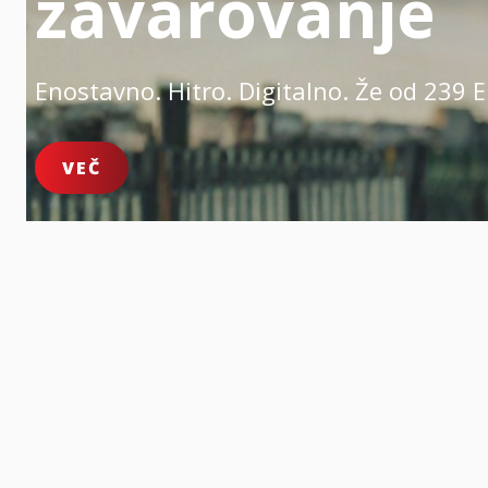
zavarovanje
Enostavno. Hitro. Digitalno.
Že od 239 E
VEČ