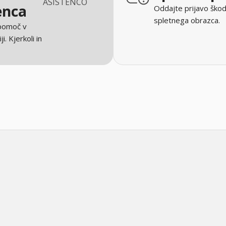
ASISTENCO
enca
Oddajte prijavo škod
spletnega obrazca.
 pomoč v
ji. Kjerkoli in