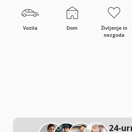
Vozila
Dom
Življenje in
nezgoda
24-ur