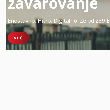
zavarovanje
Enostavno. Hitro. Digitalno.
Že od 239 E
VEČ