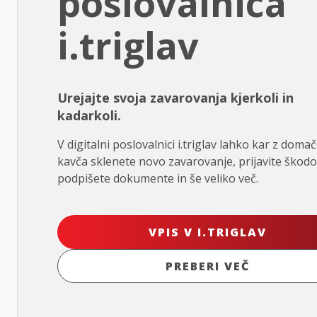
poslovalnica
i.triglav
Urejajte svoja zavarovanja kjerkoli in
kadarkoli.
V digitalni poslovalnici i.triglav lahko kar z doma
kavča sklenete novo zavarovanje, prijavite škodo
podpišete dokumente in še veliko več.
VPIS V I.TRIGLAV
PREBERI VEČ