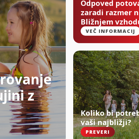
Odpoved potov
zaradi razmer 
Bližnjem vzhod
VEČ INFORMACIJ
rovanje
jini z
Koliko bi potre
vaši najbližji?
PREVERI