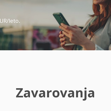
UR/leto.
Zavarovanja