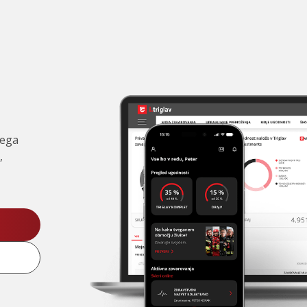
čega
,