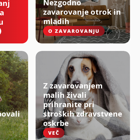
Nezgodno
anj
zavarovanje otrok in
na
mladih
u
O ZAVAROVANJU
Z zavarovanjem
malih živali
prihranite pri
bovali
stroških zdravstvene
oskrbe
VEČ