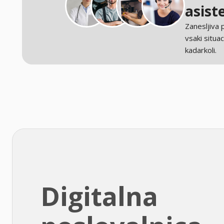
asist
Zanesljiva
vsaki situaci
kadarkoli.
Digitalna