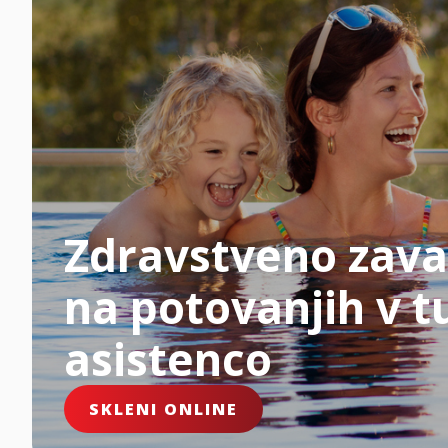
Zdravstveno zava
na potovanjih v tu
asistenco
SKLENI ONLINE