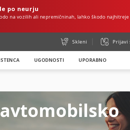
de po neurju
kodo na vozilih ali nepremičninah, lahko škodo najhitreje
Skleni
Prijavi
SISTENCA
UGODNOSTI
UPORABNO
 avtomobilsko