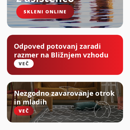
SKLENI ONLINE
Odpoved potovanj zaradi
razmer na Bližnjem vzhodu
VEČ
Nezgodno zavarovanje otrok
in mladih
VEČ