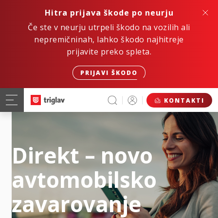
Hitra prijava škode po neurju
Če ste v neurju utrpeli škodo na vozilih ali
nepremičninah, lahko škodo najhitreje
prijavite preko spleta.
PRIJAVI ŠKODO
KONTAKTI
Direkt – novo
avtomobilsko
zavarovanje