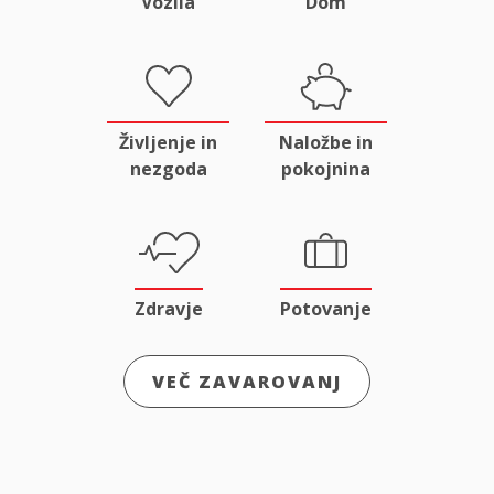
Vozila
Dom
Življenje in
Naložbe in
nezgoda
pokojnina
Zdravje
Potovanje
VEČ ZAVAROVANJ
Odgovornost
Male živali
in pravna