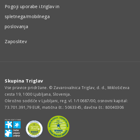
Pogoji uporabe i.triglav in
spletnega/mobilnega
poslovanja
Zaposlitev
Skupina Triglav
Vse pravice pridržane. © Zavarovalnica Triglav, d. d., Miklošičeva
cesta 19, 1000 Ljubljana, Slovenija.
Okrožno sodišče v Ljubljani, reg. vl. 1/10687/00, osnovni kapital:
73.701.391,79 EUR, matična št.: 5063345, davčna št.: 80040306