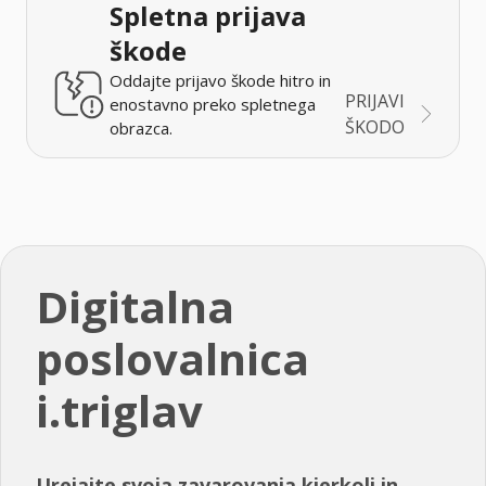
Spletna prijava
škode
Oddajte prijavo škode hitro in
PRIJAVI
enostavno preko spletnega
ŠKODO
obrazca.
Digitalna
poslovalnica
i.triglav
Urejajte svoja zavarovanja kjerkoli in