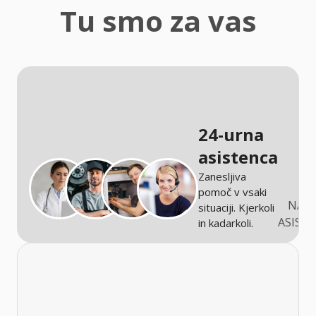
zaščita
Tu smo za vas
Kmetijstvo
24-urna
asistenca
Zanesljiva
pomoč v vsaki
NARO
situaciji. Kjerkoli
ASIST
in kadarkoli.