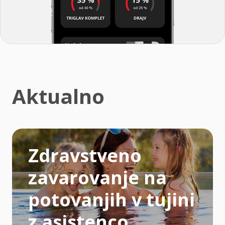
Aktualno
Zdravstveno
zavarovanje na
potovanjih v tujini
z asistenco