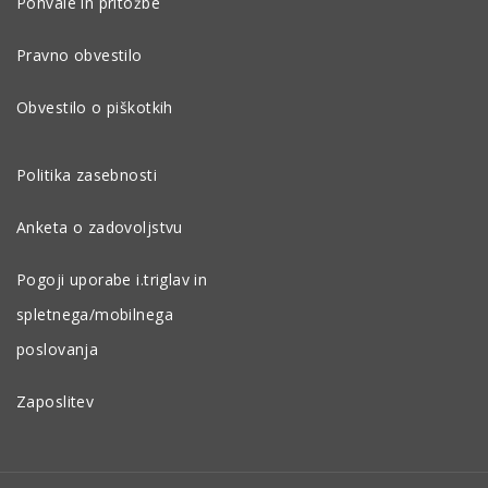
Pohvale in pritožbe
Pravno obvestilo
Obvestilo o piškotkih
Politika zasebnosti
Anketa o zadovoljstvu
Pogoji uporabe i.triglav in
spletnega/mobilnega
poslovanja
Zaposlitev