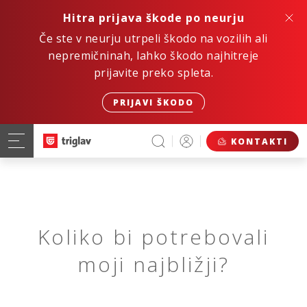
Hitra prijava škode po neurju
Če ste v neurju utrpeli škodo na vozilih ali
nepremičninah, lahko škodo najhitreje
prijavite preko spleta.
PRIJAVI ŠKODO
KONTAKTI
Koliko bi potrebovali
moji najbližji?