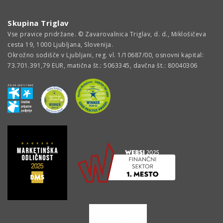
Skupina Triglav
Vse pravice pridržane. © Zavarovalnica Triglav, d. d., Miklošičeva
cesta 19, 1000 Ljubljana, Slovenija.
Okrožno sodišče v Ljubljani, reg. vl. 1/10687/00, osnovni kapital:
73.701.391,79 EUR, matična št.: 5063345, davčna št.: 80040306