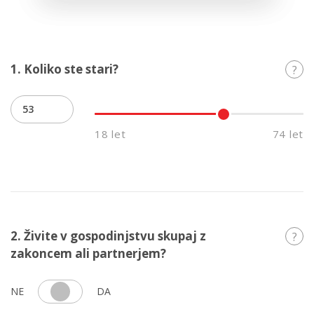
1. Koliko ste stari?
?
18 let
74 let
2. Živite v gospodinjstvu skupaj z
?
zakoncem ali partnerjem?
NE
DA