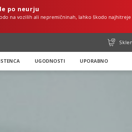
de po neurju
kodo na vozilih ali nepremičninah, lahko škodo najhitreje
Sklen
SISTENCA
UGODNOSTI
UPORABNO