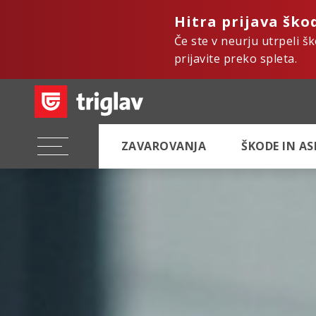
Hitra prijava ško
Če ste v neurju utrpeli š
prijavite preko spleta.
ZAVAROVANJA
ŠKODE IN A