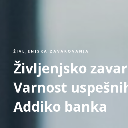
ŽIVLJENJSKA ZAVAROVANJA
Življenjsko zava
Varnost uspešni
Addiko banka