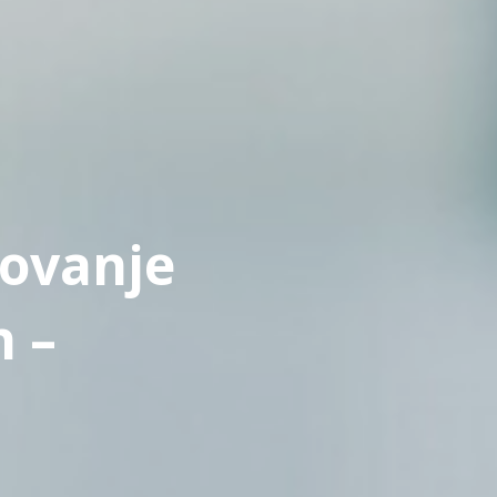
rovanje
h –