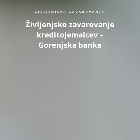
ŽIVLJENJSKA ZAVAROVANJA
Življenjsko zavarovanje
kreditojemalcev –
Gorenjska banka