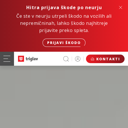
Hitra prijava škode po neurju
Če ste v neurju utrpeli škodo na vozilih ali
nepremičninah, lahko škodo najhitreje
prijavite preko spleta.
PRIJAVI ŠKODO
KONTAKTI