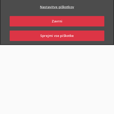
Nastavitve piškotkov
Zavrni
Sprejmi vse piškotke
SKLENI
PRIJAVI ŠKODO
ZASTOPNIKI
POSLOVALNICE
Samo na prodajnih mestih: