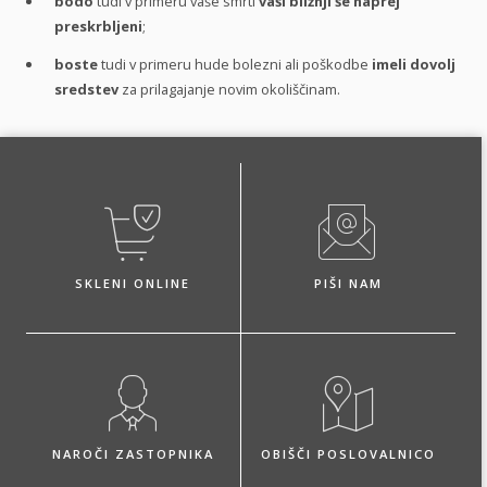
bodo
tudi v primeru vaše smrti
vaši bližnji še naprej
preskrbljeni
;
boste
tudi v primeru hude bolezni ali poškodbe
imeli dovolj
sredstev
za prilagajanje novim okoliščinam.
SKLENI ONLINE
PIŠI NAM
NAROČI ZASTOPNIKA
OBIŠČI POSLOVALNICO