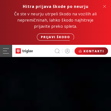
Hitra prijava škode po neurju
Če ste v neurju utrpeli škodo na vozilih ali
nepremičninah, lahko škodo najhitreje
prijavite preko spleta.
PRIJAVI ŠKODO
KONTAKTI