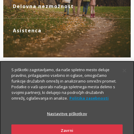
novim življenjskim okoliščinam.
Delovna nezmožnost
Z zagotovljenim nadomestilom za izpad
dohodka poskrbite zase, če zaradi
bolezni ali nezgode izgubite zmožnost za
Asistenca
delo.
Tu smo za vas – da boste v primeru
nezgode hitreje prišli do specialista, bolj
brezskrbno potovali po svetu in pridobili
drugo zdravniško mnenje.
S piškotki zagotavljamo, da naše spletno mesto deluje
pravilno, prilagajamo vsebino in oglase, omogočamo
funkcije družabnih omrežij in analiziramo omrežni promet.
Podatke o vaši uporabi našega spletnega mesta delimo s
svojimi partnerji, ki delujejo na področjih družabnih
omrežij, oglaševanja in analize.
Politika zasebnosti
Nastavitve piškotkov
Kako si lahko prilagodim
življenjsko zavarovanje?
Zavrni