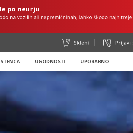
de po neurju
kodo na vozilih ali nepremičninah, lahko škodo najhitreje
Skleni
Prijavi
SISTENCA
UGODNOSTI
UPORABNO