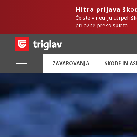
Hitra prijava ško
Če ste v neurju utrpeli š
prijavite preko spleta.
ZAVAROVANJA
ŠKODE IN A