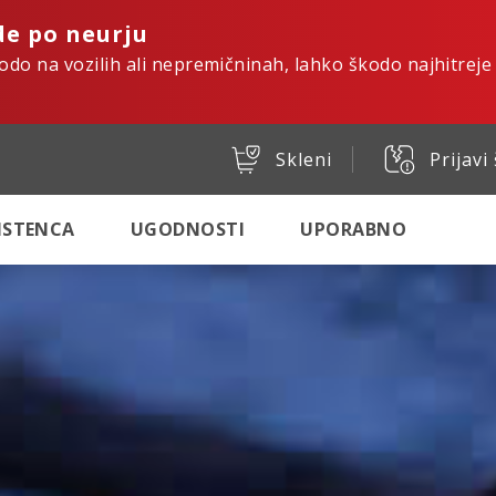
de po neurju
kodo na vozilih ali nepremičninah, lahko škodo najhitreje
Skleni
Prijavi
SISTENCA
UGODNOSTI
UPORABNO