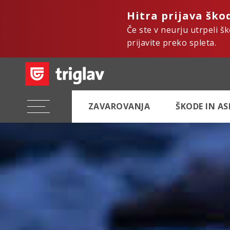
Hitra prijava ško
Če ste v neurju utrpeli š
prijavite preko spleta.
ZAVAROVANJA
ŠKODE IN A