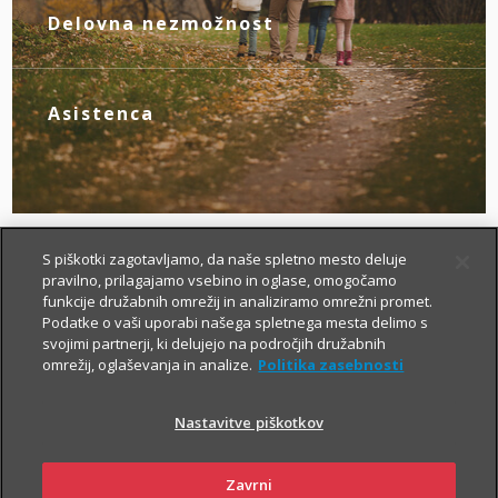
novim življenjskim okoliščinam.
Delovna nezmožnost
Z zagotovljenim nadomestilom za izpad
dohodka poskrbite zase, če zaradi
bolezni ali nezgode izgubite zmožnost za
Asistenca
delo.
Tu smo za vas – da boste v primeru
nezgode hitreje prišli do specialista, bolj
brezskrbno potovali po svetu in pridobili
drugo zdravniško mnenje.
S piškotki zagotavljamo, da naše spletno mesto deluje
pravilno, prilagajamo vsebino in oglase, omogočamo
funkcije družabnih omrežij in analiziramo omrežni promet.
Podatke o vaši uporabi našega spletnega mesta delimo s
svojimi partnerji, ki delujejo na področjih družabnih
omrežij, oglaševanja in analize.
Politika zasebnosti
Nastavitve piškotkov
Kako si lahko prilagodim
življenjsko zavarovanje?
Zavrni