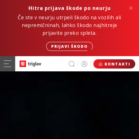
Hitra prijava škode po neurju
Če ste v neurju utrpeli škodo na vozilih ali
nepremičninah, lahko škodo najhitreje
prijavite preko spleta.
PRIJAVI ŠKODO
KONTAKTI