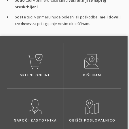
bodo
tudi v primeru vaše smrti
vaši bližnji še naprej
preskrbljeni
;
boste
tudi v primeru hude bolezni ali poškodbe
imeli dovolj
sredstev
za prilagajanje novim okoliščinam.
SKLENI ONLINE
PIŠI NAM
NAROČI ZASTOPNIKA
OBIŠČI POSLOVALNICO