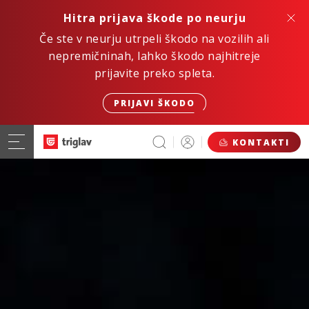
Hitra prijava škode po neurju
Če ste v neurju utrpeli škodo na vozilih ali
nepremičninah, lahko škodo najhitreje
prijavite preko spleta.
PRIJAVI ŠKODO
KONTAKTI