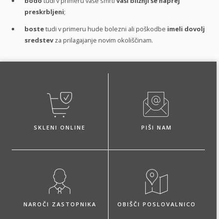
bodo
tudi v primeru vaše smrti
vaši bližnji še naprej
preskrbljeni
;
boste
tudi v primeru hude bolezni ali poškodbe
imeli dovolj
sredstev
za prilagajanje novim okoliščinam.
SKLENI ONLINE
PIŠI NAM
NAROČI ZASTOPNIKA
OBIŠČI POSLOVALNICO