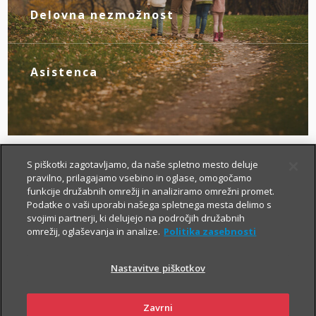
novim življenjskim okoliščinam.
Delovna nezmožnost
Z zagotovljenim nadomestilom za izpad
dohodka poskrbite zase, če zaradi
bolezni ali nezgode izgubite zmožnost za
Asistenca
delo.
Tu smo za vas – da boste v primeru
nezgode hitreje prišli do specialista, bolj
brezskrbno potovali po svetu in pridobili
drugo zdravniško mnenje.
S piškotki zagotavljamo, da naše spletno mesto deluje
pravilno, prilagajamo vsebino in oglase, omogočamo
funkcije družabnih omrežij in analiziramo omrežni promet.
Podatke o vaši uporabi našega spletnega mesta delimo s
svojimi partnerji, ki delujejo na področjih družabnih
omrežij, oglaševanja in analize.
Politika zasebnosti
Nastavitve piškotkov
Kako si lahko prilagodim
življenjsko zavarovanje?
Zavrni