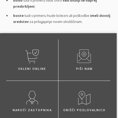
bodo
tudi v primeru vaše smrti
vaši bližnji še naprej
preskrbljeni
;
boste
tudi v primeru hude bolezni ali poškodbe
imeli dovolj
sredstev
za prilagajanje novim okoliščinam.
SKLENI ONLINE
PIŠI NAM
NAROČI ZASTOPNIKA
OBIŠČI POSLOVALNICO