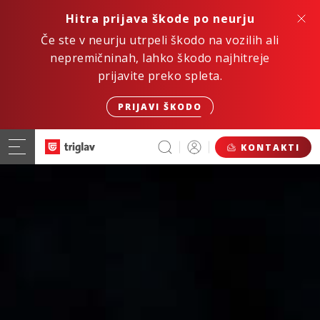
Hitra prijava škode po neurju
Če ste v neurju utrpeli škodo na vozilih ali
nepremičninah, lahko škodo najhitreje
prijavite preko spleta.
PRIJAVI ŠKODO
KONTAKTI