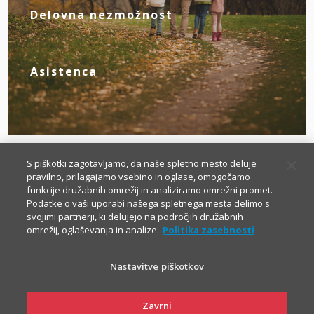
novim življenjskim okoliščinam.
Delovna nezmožnost
Z zagotovljenim nadomestilom za izpad
dohodka poskrbite zase, če zaradi
bolezni ali nezgode izgubite zmožnost za
Asistenca
delo.
Tu smo za vas – da boste v primeru
nezgode hitreje prišli do specialista, bolj
brezskrbno potovali po svetu in pridobili
drugo zdravniško mnenje.
S piškotki zagotavljamo, da naše spletno mesto deluje
pravilno, prilagajamo vsebino in oglase, omogočamo
funkcije družabnih omrežij in analiziramo omrežni promet.
Podatke o vaši uporabi našega spletnega mesta delimo s
svojimi partnerji, ki delujejo na področjih družabnih
omrežij, oglaševanja in analize.
Politika zasebnosti
Nastavitve piškotkov
Kako si lahko prilagodim
življenjsko zavarovanje?
Zavrni