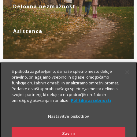
novim življenjskim okoliščinam.
Delovna nezmožnost
Z zagotovljenim nadomestilom za izpad
dohodka poskrbite zase, če zaradi
bolezni ali nezgode izgubite zmožnost za
Asistenca
delo.
Tu smo za vas – da boste v primeru
nezgode hitreje prišli do specialista, bolj
brezskrbno potovali po svetu in pridobili
drugo zdravniško mnenje.
S piškotki zagotavljamo, da naše spletno mesto deluje
pravilno, prilagajamo vsebino in oglase, omogočamo
funkcije družabnih omrežij in analiziramo omrežni promet.
Podatke o vaši uporabi našega spletnega mesta delimo s
svojimi partnerji, ki delujejo na področjih družabnih
omrežij, oglaševanja in analize.
Politika zasebnosti
Nastavitve piškotkov
Kako si lahko prilagodim
življenjsko zavarovanje?
Zavrni