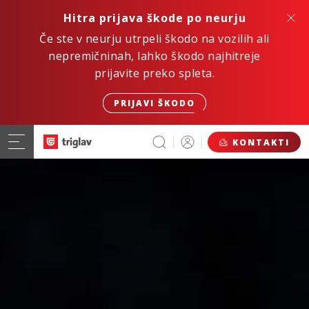
Hitra prijava škode po neurju
Če ste v neurju utrpeli škodo na vozilih ali
nepremičninah, lahko škodo najhitreje
prijavite preko spleta.
PRIJAVI ŠKODO
KONTAKTI