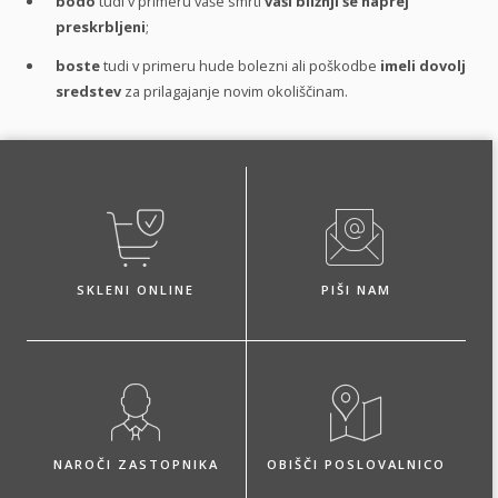
bodo
tudi v primeru vaše smrti
vaši bližnji še naprej
preskrbljeni
;
boste
tudi v primeru hude bolezni ali poškodbe
imeli dovolj
sredstev
za prilagajanje novim okoliščinam.
SKLENI ONLINE
PIŠI NAM
NAROČI ZASTOPNIKA
OBIŠČI POSLOVALNICO