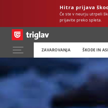
Hitra prijava ško
Če ste v neurju utrpeli š
prijavite preko spleta.
ZAVAROVANJA
ŠKODE IN A