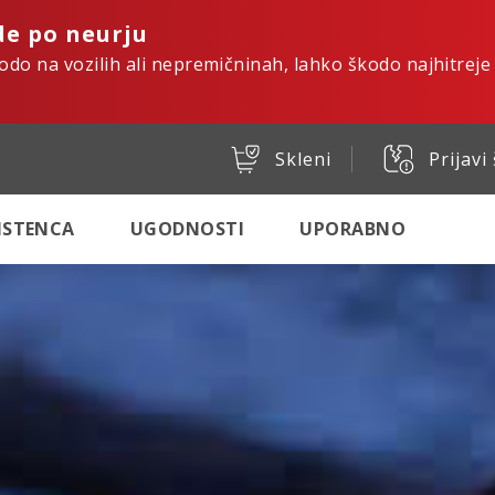
de po neurju
kodo na vozilih ali nepremičninah, lahko škodo najhitreje
Skleni
Prijavi
SISTENCA
UGODNOSTI
UPORABNO