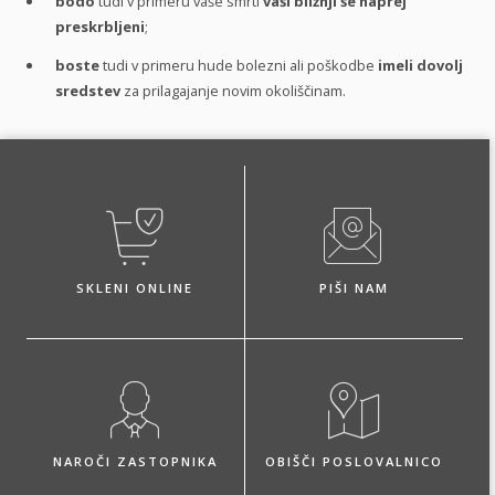
bodo
tudi v primeru vaše smrti
vaši bližnji še naprej
preskrbljeni
;
boste
tudi v primeru hude bolezni ali poškodbe
imeli dovolj
sredstev
za prilagajanje novim okoliščinam.
SKLENI ONLINE
PIŠI NAM
NAROČI ZASTOPNIKA
OBIŠČI POSLOVALNICO