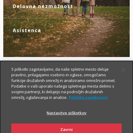
novim življenjskim okoliščinam.
Delovna nezmožnost
Z zagotovljenim nadomestilom za izpad
dohodka poskrbite zase, če zaradi
bolezni ali nezgode izgubite zmožnost za
Asistenca
delo.
Tu smo za vas – da boste v primeru
nezgode hitreje prišli do specialista, bolj
brezskrbno potovali po svetu in pridobili
drugo zdravniško mnenje.
S piškotki zagotavljamo, da naše spletno mesto deluje
pravilno, prilagajamo vsebino in oglase, omogočamo
funkcije družabnih omrežij in analiziramo omrežni promet.
Podatke o vaši uporabi našega spletnega mesta delimo s
svojimi partnerji, ki delujejo na področjih družabnih
omrežij, oglaševanja in analize.
Politika zasebnosti
Nastavitve piškotkov
Kako si lahko prilagodim
življenjsko zavarovanje?
Zavrni