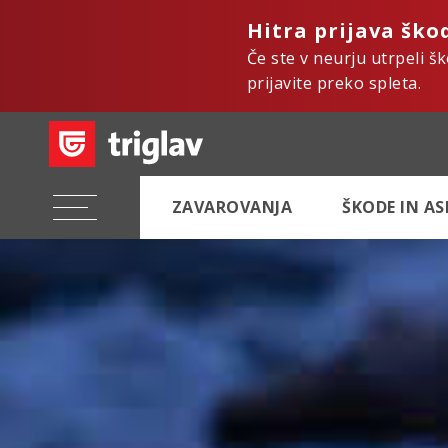
Hitra prijava ško
Če ste v neurju utrpeli š
prijavite preko spleta.
ZAVAROVANJA
ŠKODE IN A