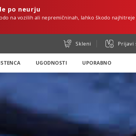
de po neurju
kodo na vozilih ali nepremičninah, lahko škodo najhitreje
Skleni
Prijavi
SISTENCA
UGODNOSTI
UPORABNO