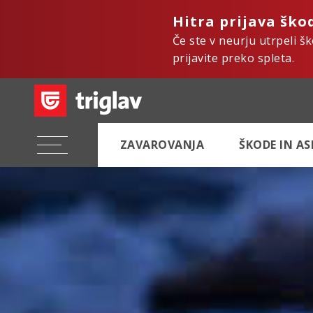
Hitra prijava ško
Če ste v neurju utrpeli š
prijavite preko spleta.
ZAVAROVANJA
ŠKODE IN A