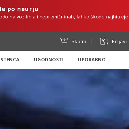
de po neurju
kodo na vozilih ali nepremičninah, lahko škodo najhitreje
Skleni
Prijavi
SISTENCA
UGODNOSTI
UPORABNO