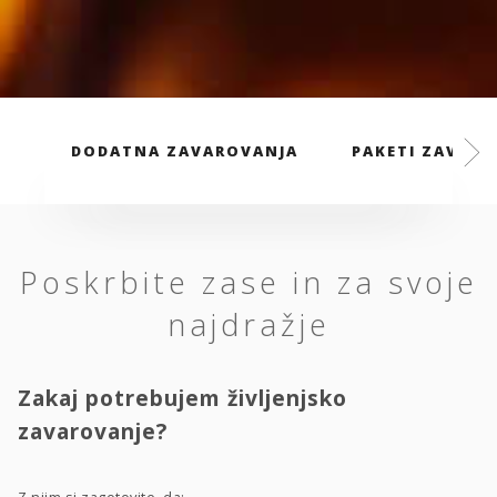
DODATNA ZAVAROVANJA
PAKETI ZAVARO
Poskrbite zase in za svoje
najdražje
Zakaj potrebujem življenjsko
zavarovanje?
Z njim si zagotovite, da: