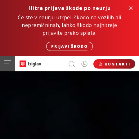
Hitra prijava škode po neurju
Če ste v neurju utrpeli škodo na vozilih ali
nepremičninah, lahko škodo najhitreje
prijavite preko spleta.
PRIJAVI ŠKODO
KONTAKTI