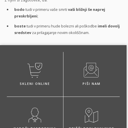
bodo
tudi v primeru vaše smrti
vaši bližnji še naprej
preskrbljeni
;
boste
tudi v primeru hude bolezni ali poškodbe
imeli dovolj
sredstev
za prilagajanje novim okoliščinam.
SKLENI ONLINE
PIŠI NAM