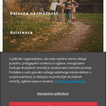
V primeru invalidnosti zaradi nezgode se
okrevanju.
boste z mesečno rento lažje prilagodili
novim življenjskim okoliščinam.
Delovna nezmožnost
Z zagotovljenim nadomestilom za izpad
dohodka poskrbite zase, če zaradi
bolezni ali nezgode izgubite zmožnost za
Asistenca
delo.
Tu smo za vas – da boste v primeru
nezgode hitreje prišli do specialista, bolj
brezskrbno potovali po svetu in pridobili
drugo zdravniško mnenje.
S piškotki zagotavljamo, da naše spletno mesto deluje
pravilno, prilagajamo vsebino in oglase, omogočamo
funkcije družabnih omrežij in analiziramo omrežni promet.
Podatke o vaši uporabi našega spletnega mesta delimo s
svojimi partnerji, ki delujejo na področjih družabnih
omrežij, oglaševanja in analize.
Politika zasebnosti
Nastavitve piškotkov
Kako si lahko prilagodim