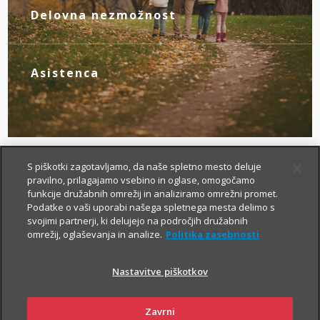
novim življenjskim okoliščinam.
Delovna nezmožnost
Z zagotovljenim nadomestilom za izpad
dohodka poskrbite zase, če zaradi
bolezni ali nezgode izgubite zmožnost za
Asistenca
delo.
Tu smo za vas – da boste v primeru
nezgode hitreje prišli do specialista, bolj
brezskrbno potovali po svetu in pridobili
drugo zdravniško mnenje.
S piškotki zagotavljamo, da naše spletno mesto deluje
pravilno, prilagajamo vsebino in oglase, omogočamo
funkcije družabnih omrežij in analiziramo omrežni promet.
Podatke o vaši uporabi našega spletnega mesta delimo s
svojimi partnerji, ki delujejo na področjih družabnih
omrežij, oglaševanja in analize.
Politika zasebnosti
Nastavitve piškotkov
Kako si lahko prilagodim
življenjsko zavarovanje?
Zavrni