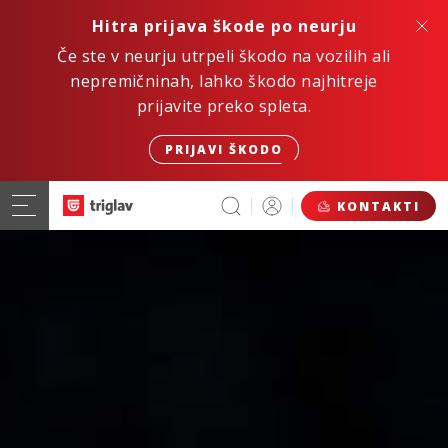
Hitra prijava škode po neurju
Če ste v neurju utrpeli škodo na vozilih ali
nepremičninah, lahko škodo najhitreje
prijavite preko spleta.
PRIJAVI ŠKODO
KONTAKTI