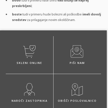
bodo
tudi v primeru vaše smrti
vaši bližnji še naprej
preskrbljeni
;
boste
tudi v primeru hude bolezni ali poškodbe
imeli dovolj
sredstev
za prilagajanje novim okoliščinam.
SKLENI ONLINE
PIŠI NAM
NAROČI ZASTOPNIKA
OBIŠČI POSLOVALNICO