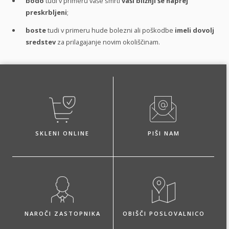
bodo
tudi v primeru vaše smrti
vaši bližnji še naprej
preskrbljeni
;
boste
tudi v primeru hude bolezni ali poškodbe
imeli dovolj
sredstev
za prilagajanje novim okoliščinam.
SKLENI ONLINE
PIŠI NAM
NAROČI ZASTOPNIKA
OBIŠČI POSLOVALNICO