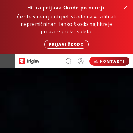
Hitra prijava škode po neurju
Če ste v neurju utrpeli škodo na vozilih ali
nepremičninah, lahko škodo najhitreje
prijavite preko spleta.
PRIJAVI ŠKODO
KONTAKTI