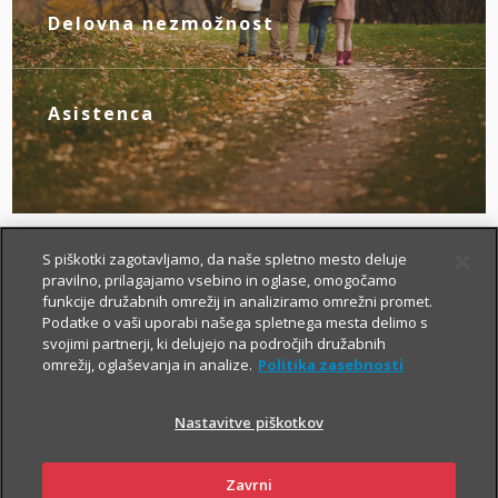
novim življenjskim okoliščinam.
Delovna nezmožnost
Z zagotovljenim nadomestilom za izpad
dohodka poskrbite zase, če zaradi
bolezni ali nezgode izgubite zmožnost za
Asistenca
delo.
Tu smo za vas – da boste v primeru
nezgode hitreje prišli do specialista, bolj
brezskrbno potovali po svetu in pridobili
drugo zdravniško mnenje.
S piškotki zagotavljamo, da naše spletno mesto deluje
pravilno, prilagajamo vsebino in oglase, omogočamo
funkcije družabnih omrežij in analiziramo omrežni promet.
Podatke o vaši uporabi našega spletnega mesta delimo s
svojimi partnerji, ki delujejo na področjih družabnih
omrežij, oglaševanja in analize.
Politika zasebnosti
Nastavitve piškotkov
Kako si lahko prilagodim
življenjsko zavarovanje?
Zavrni