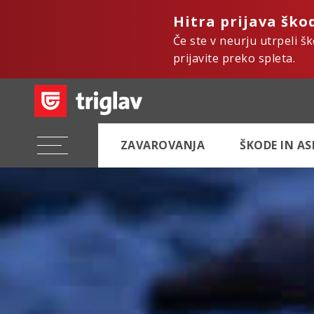
Hitra prijava ško
Če ste v neurju utrpeli š
prijavite preko spleta.
ZAVAROVANJA
ŠKODE IN A