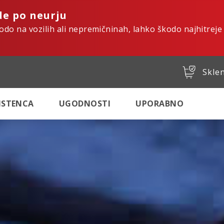
de po neurju
kodo na vozilih ali nepremičninah, lahko škodo najhitreje
Sklen
SISTENCA
UGODNOSTI
UPORABNO