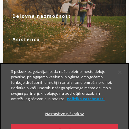
V primeru invalidnosti zaradi nezgode se
okrevanju.
boste z mesečno rento lažje prilagodili
novim življenjskim okoliščinam.
Delovna nezmožnost
Z zagotovljenim nadomestilom za izpad
dohodka poskrbite zase, če zaradi
bolezni ali nezgode izgubite zmožnost za
Asistenca
delo.
Tu smo za vas – da boste v primeru
nezgode hitreje prišli do specialista, bolj
brezskrbno potovali po svetu in pridobili
drugo zdravniško mnenje.
S piškotki zagotavljamo, da naše spletno mesto deluje
pravilno, prilagajamo vsebino in oglase, omogočamo
funkcije družabnih omrežij in analiziramo omrežni promet.
Podatke o vaši uporabi našega spletnega mesta delimo s
svojimi partnerji, ki delujejo na področjih družabnih
omrežij, oglaševanja in analize.
Politika zasebnosti
Nastavitve piškotkov
Kako si lahko prilagodim