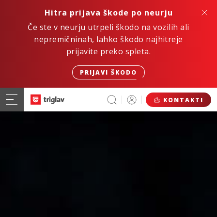
Hitra prijava škode po neurju
Če ste v neurju utrpeli škodo na vozilih ali
nepremičninah, lahko škodo najhitreje
prijavite preko spleta.
PRIJAVI ŠKODO
KONTAKTI