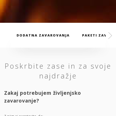
DODATNA ZAVAROVANJA
PAKETI ZAVARO
Poskrbite zase in za svoje
najdražje
Zakaj potrebujem življenjsko
zavarovanje?
Z njim si zagotovite, da: