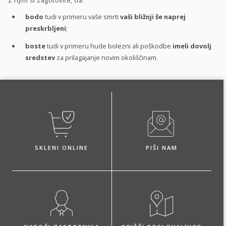
bodo
tudi v primeru vaše smrti
vaši bližnji še naprej
preskrbljeni
;
boste
tudi v primeru hude bolezni ali poškodbe
imeli dovolj
sredstev
za prilagajanje novim okoliščinam.
SKLENI ONLINE
PIŠI NAM