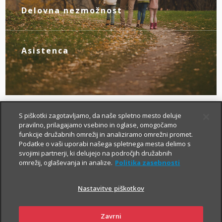
novim življenjskim okoliščinam.
Delovna nezmožnost
Z zagotovljenim nadomestilom za izpad
dohodka poskrbite zase, če zaradi
bolezni ali nezgode izgubite zmožnost za
Asistenca
delo.
Tu smo za vas – da boste v primeru
nezgode hitreje prišli do specialista, bolj
brezskrbno potovali po svetu in pridobili
drugo zdravniško mnenje.
S piškotki zagotavljamo, da naše spletno mesto deluje
pravilno, prilagajamo vsebino in oglase, omogočamo
funkcije družabnih omrežij in analiziramo omrežni promet.
Podatke o vaši uporabi našega spletnega mesta delimo s
svojimi partnerji, ki delujejo na področjih družabnih
omrežij, oglaševanja in analize.
Politika zasebnosti
Nastavitve piškotkov
Kako si lahko prilagodim
življenjsko zavarovanje?
Zavrni