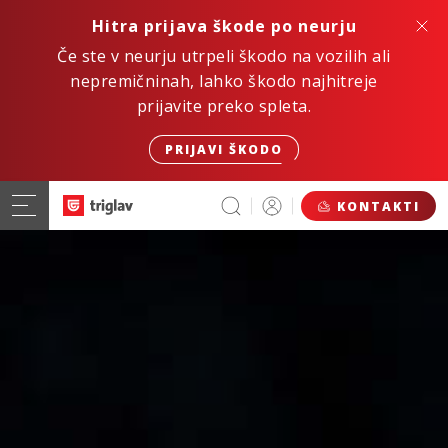
Hitra prijava škode po neurju
Če ste v neurju utrpeli škodo na vozilih ali
nepremičninah, lahko škodo najhitreje
prijavite preko spleta.
PRIJAVI ŠKODO
KONTAKTI