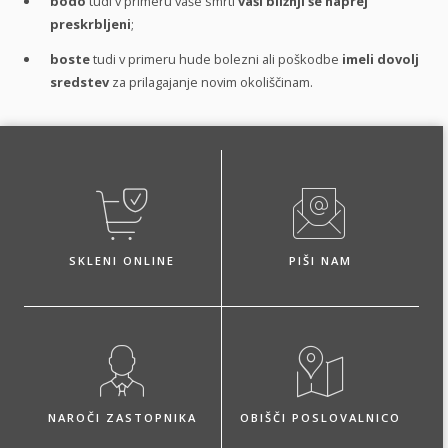
bodo
tudi v primeru vaše smrti
vaši bližnji še naprej
preskrbljeni
;
boste
tudi v primeru hude bolezni ali poškodbe
imeli dovolj
sredstev
za prilagajanje novim okoliščinam.
SKLENI ONLINE
PIŠI NAM
NAROČI ZASTOPNIKA
OBIŠČI POSLOVALNICO