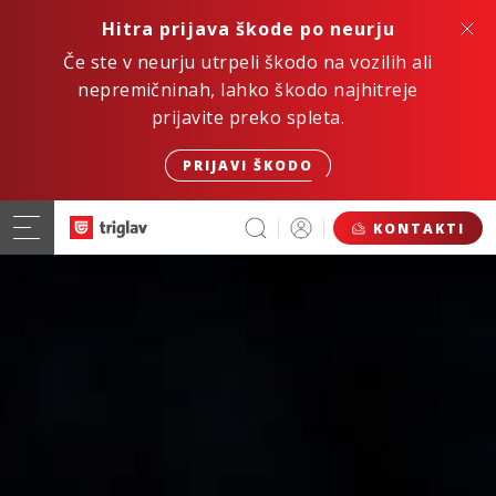
Hitra prijava škode po neurju
Če ste v neurju utrpeli škodo na vozilih ali
nepremičninah, lahko škodo najhitreje
prijavite preko spleta.
PRIJAVI ŠKODO
KONTAKTI