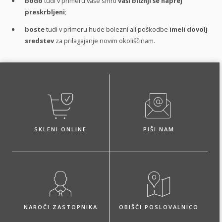
bodo
tudi v primeru vaše smrti
vaši bližnji še naprej
preskrbljeni
;
boste
tudi v primeru hude bolezni ali poškodbe
imeli dovolj
sredstev
za prilagajanje novim okoliščinam.
SKLENI ONLINE
PIŠI NAM
NAROČI ZASTOPNIKA
OBIŠČI POSLOVALNICO