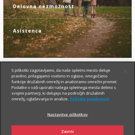
novim življenjskim okoliščinam.
Delovna nezmožnost
Z zagotovljenim nadomestilom za izpad
dohodka poskrbite zase, če zaradi
bolezni ali nezgode izgubite zmožnost za
Asistenca
delo.
Tu smo za vas – da boste v primeru
nezgode hitreje prišli do specialista, bolj
brezskrbno potovali po svetu in pridobili
drugo zdravniško mnenje.
S piškotki zagotavljamo, da naše spletno mesto deluje
pravilno, prilagajamo vsebino in oglase, omogočamo
funkcije družabnih omrežij in analiziramo omrežni promet.
Podatke o vaši uporabi našega spletnega mesta delimo s
svojimi partnerji, ki delujejo na področjih družabnih
omrežij, oglaševanja in analize.
Politika zasebnosti
Nastavitve piškotkov
Kako si lahko prilagodim
življenjsko zavarovanje?
Zavrni