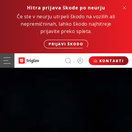
Hitra prijava škode po neurju
Če ste v neurju utrpeli škodo na vozilih ali
nepremičninah, lahko škodo najhitreje
prijavite preko spleta.
PRIJAVI ŠKODO
KONTAKTI