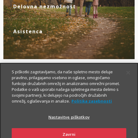
novim življenjskim okoliščinam.
Delovna nezmožnost
Z zagotovljenim nadomestilom za izpad
dohodka poskrbite zase, če zaradi
bolezni ali nezgode izgubite zmožnost za
Asistenca
delo.
Tu smo za vas – da boste v primeru
nezgode hitreje prišli do specialista, bolj
brezskrbno potovali po svetu in pridobili
drugo zdravniško mnenje.
S piškotki zagotavljamo, da naše spletno mesto deluje
pravilno, prilagajamo vsebino in oglase, omogočamo
funkcije družabnih omrežij in analiziramo omrežni promet.
Podatke o vaši uporabi našega spletnega mesta delimo s
svojimi partnerji, ki delujejo na področjih družabnih
omrežij, oglaševanja in analize.
Politika zasebnosti
Nastavitve piškotkov
Kako si lahko prilagodim
življenjsko zavarovanje?
Zavrni