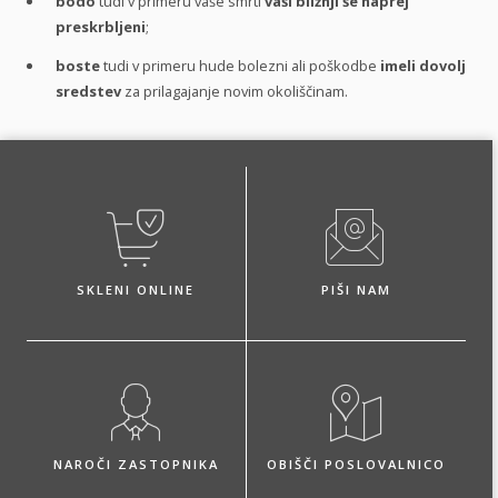
bodo
tudi v primeru vaše smrti
vaši bližnji še naprej
preskrbljeni
;
boste
tudi v primeru hude bolezni ali poškodbe
imeli dovolj
sredstev
za prilagajanje novim okoliščinam.
SKLENI ONLINE
PIŠI NAM
NAROČI ZASTOPNIKA
OBIŠČI POSLOVALNICO