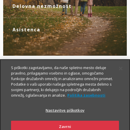
novim življenjskim okoliščinam.
Delovna nezmožnost
Z zagotovljenim nadomestilom za izpad
dohodka poskrbite zase, če zaradi
bolezni ali nezgode izgubite zmožnost za
Asistenca
delo.
Tu smo za vas – da boste v primeru
nezgode hitreje prišli do specialista, bolj
brezskrbno potovali po svetu in pridobili
drugo zdravniško mnenje.
S piškotki zagotavljamo, da naše spletno mesto deluje
pravilno, prilagajamo vsebino in oglase, omogočamo
funkcije družabnih omrežij in analiziramo omrežni promet.
Podatke o vaši uporabi našega spletnega mesta delimo s
svojimi partnerji, ki delujejo na področjih družabnih
omrežij, oglaševanja in analize.
Politika zasebnosti
Nastavitve piškotkov
Kako si lahko prilagodim
življenjsko zavarovanje?
Zavrni