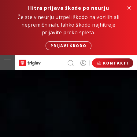
Hitra prijava škode po neurju
Če ste v neurju utrpeli škodo na vozilih ali
nepremičninah, lahko škodo najhitreje
prijavite preko spleta.
PRIJAVI ŠKODO
KONTAKTI