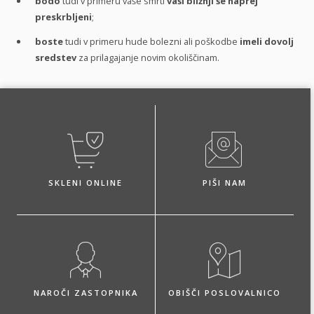
bodo
tudi v primeru vaše smrti
vaši bližnji še naprej
preskrbljeni
;
boste
tudi v primeru hude bolezni ali poškodbe
imeli dovolj
sredstev
za prilagajanje novim okoliščinam.
SKLENI ONLINE
PIŠI NAM
NAROČI ZASTOPNIKA
OBIŠČI POSLOVALNICO