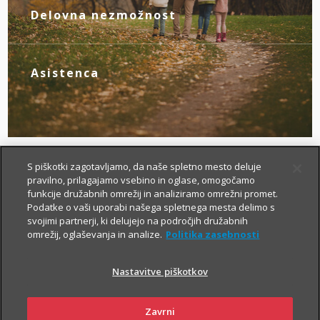
novim življenjskim okoliščinam.
Delovna nezmožnost
Z zagotovljenim nadomestilom za izpad
dohodka poskrbite zase, če zaradi
bolezni ali nezgode izgubite zmožnost za
Asistenca
delo.
Tu smo za vas – da boste v primeru
nezgode hitreje prišli do specialista, bolj
brezskrbno potovali po svetu in pridobili
drugo zdravniško mnenje.
S piškotki zagotavljamo, da naše spletno mesto deluje
pravilno, prilagajamo vsebino in oglase, omogočamo
funkcije družabnih omrežij in analiziramo omrežni promet.
Podatke o vaši uporabi našega spletnega mesta delimo s
svojimi partnerji, ki delujejo na področjih družabnih
omrežij, oglaševanja in analize.
Politika zasebnosti
Nastavitve piškotkov
Kako si lahko prilagodim
življenjsko zavarovanje?
Zavrni