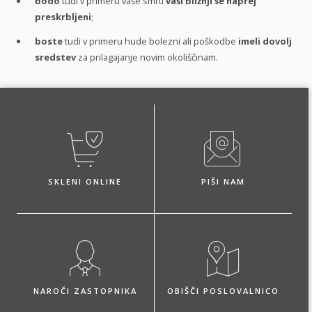
bodo
tudi v primeru vaše smrti
vaši bližnji še naprej
preskrbljeni
;
boste
tudi v primeru hude bolezni ali poškodbe
imeli dovolj
sredstev
za prilagajanje novim okoliščinam.
SKLENI ONLINE
PIŠI NAM
NAROČI ZASTOPNIKA
OBIŠČI POSLOVALNICO