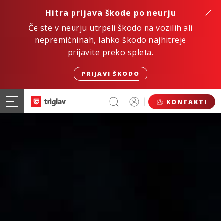
Hitra prijava škode po neurju
Če ste v neurju utrpeli škodo na vozilih ali
nepremičninah, lahko škodo najhitreje
prijavite preko spleta.
PRIJAVI ŠKODO
KONTAKTI