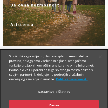
novim življenjskim okoliščinam.
Delovna nezmožnost
Z zagotovljenim nadomestilom za izpad
dohodka poskrbite zase, če zaradi
bolezni ali nezgode izgubite zmožnost za
Asistenca
delo.
Tu smo za vas – da boste v primeru
nezgode hitreje prišli do specialista, bolj
brezskrbno potovali po svetu in pridobili
drugo zdravniško mnenje.
S piškotki zagotavljamo, da naše spletno mesto deluje
pravilno, prilagajamo vsebino in oglase, omogočamo
funkcije družabnih omrežij in analiziramo omrežni promet.
Podatke o vaši uporabi našega spletnega mesta delimo s
svojimi partnerji, ki delujejo na področjih družabnih
omrežij, oglaševanja in analize.
Politika zasebnosti
Nastavitve piškotkov
Kako si lahko prilagodim
življenjsko zavarovanje?
Zavrni