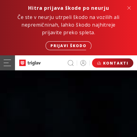
Hitra prijava škode po neurju
Če ste v neurju utrpeli škodo na vozilih ali
nepremičninah, lahko škodo najhitreje
prijavite preko spleta.
PRIJAVI ŠKODO
KONTAKTI