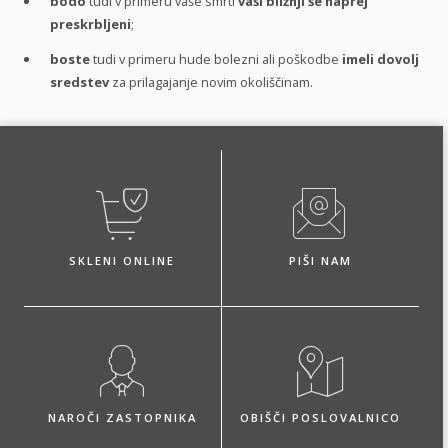
bodo
tudi v primeru vaše smrti
vaši bližnji še naprej
preskrbljeni
;
boste
tudi v primeru hude bolezni ali poškodbe
imeli dovolj
sredstev
za prilagajanje novim okoliščinam.
SKLENI ONLINE
PIŠI NAM
NAROČI ZASTOPNIKA
OBIŠČI POSLOVALNICO