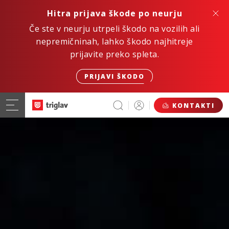
Hitra prijava škode po neurju
Če ste v neurju utrpeli škodo na vozilih ali
nepremičninah, lahko škodo najhitreje
prijavite preko spleta.
PRIJAVI ŠKODO
KONTAKTI