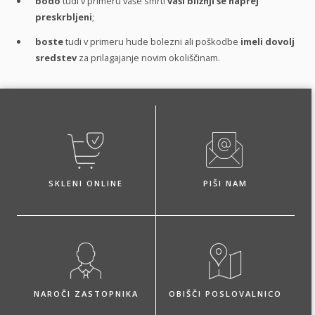
bodo
tudi v primeru vaše smrti
vaši bližnji še naprej
preskrbljeni
;
boste
tudi v primeru hude bolezni ali poškodbe
imeli dovolj
sredstev
za prilagajanje novim okoliščinam.
SKLENI ONLINE
PIŠI NAM
NAROČI ZASTOPNIKA
OBIŠČI POSLOVALNICO