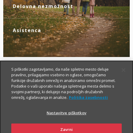
novim življenjskim okoliščinam.
Delovna nezmožnost
Z zagotovljenim nadomestilom za izpad
dohodka poskrbite zase, če zaradi
bolezni ali nezgode izgubite zmožnost za
Asistenca
delo.
Tu smo za vas – da boste v primeru
nezgode hitreje prišli do specialista, bolj
brezskrbno potovali po svetu in pridobili
drugo zdravniško mnenje.
S piškotki zagotavljamo, da naše spletno mesto deluje
pravilno, prilagajamo vsebino in oglase, omogočamo
funkcije družabnih omrežij in analiziramo omrežni promet.
Podatke o vaši uporabi našega spletnega mesta delimo s
svojimi partnerji, ki delujejo na področjih družabnih
omrežij, oglaševanja in analize.
Politika zasebnosti
Nastavitve piškotkov
Kako si lahko prilagodim
življenjsko zavarovanje?
Zavrni