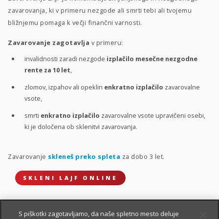
zavarovanja, ki v primeru nezgode ali smrti tebi ali tvojemu
bližnjemu pomaga k večji finančni varnosti.
Zavarovanje zagotavlja
v primeru:
invalidnosti zaradi nezgode
izplačilo mesečne nezgodne
rente za 10 let
,
zlomov, izpahov ali opeklin
enkratno izplačilo
zavarovalne
vsote,
smrti
enkratno izplačilo
zavarovalne vsote upravičeni osebi,
ki je določena ob sklenitvi zavarovanja.
Zavarovanje
skleneš preko spleta
za dobo 3 let.
SKLENI LAJF ONLINE
S piškotki zagotavljamo, da naše spletno mesto deluje