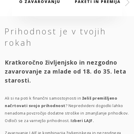
O ZAVAROVANJU
PAKETI IN PREMIJA
Prihodnost je v tvojih
rokah
Kratkoročno življenjsko in nezgodno
zavarovanje za mlade od 18. do 35. leta
starosti.
Ali si na poti k finančni samostojnosti in
želiš premišljeno
načrtovati svojo prihodnost
? Nepredvideni dogodki lahko
nenadoma povzročijo dodatne stroške in zmanjšanje prihodkov.
Odloči se za varnejšo prihodnost.
Izberi LAJF.
Zavarovanje LAJF je kombinacija življenjskega in nezgodnega