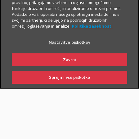
Za še večjo finančno varnost
pravilno, prilagajamo vsebino in oglase, omogočamo
funkcije družabnih omrežij in analiziramo omrežni promet.
Če poleg zavarovanja za varno prihodnost
Podatke o vaši uporabi našega spletnega mesta delimo s
iščeš še preprosto pot do
varčevanja v ETF
svojimi partnerji, ki delujejo na področjih družabnih
naložbah z nizkimi mesečnimi vplačili
,
omrežij, oglaševanja in analize.
Politika zasebnosti
skleni tudi i.fleks.
Nastavitve piškotkov
I.FLEKS
Zavrni
Sprejmi vse piškotke
SKLENI
PRIJAVI ŠKODO
ZASTOPNIKI
POSLOVALNICE
SKLENI ONLINE
PIŠI NAM