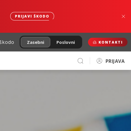
PRIJAVI ŠKODO
 škodo
Zasebni
Poslovni
KONTAKTI
PRIJAVA