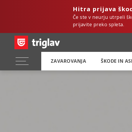
Hitra prijava ško
Če ste v neurju utrpeli š
prijavite preko spleta.
ZAVAROVANJA
ŠKODE IN A