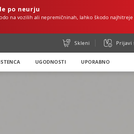
de po neurju
kodo na vozilih ali nepremičninah, lahko škodo najhitreje
Skleni
Prijavi
SISTENCA
UGODNOSTI
UPORABNO