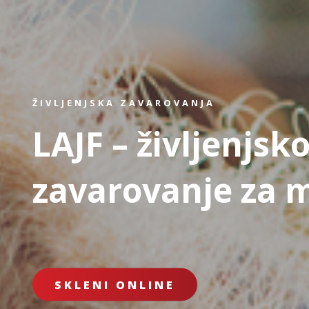
ŽIVLJENJSKA ZAVAROVANJA
LAJF – življenjsk
zavarovanje za 
SKLENI ONLINE