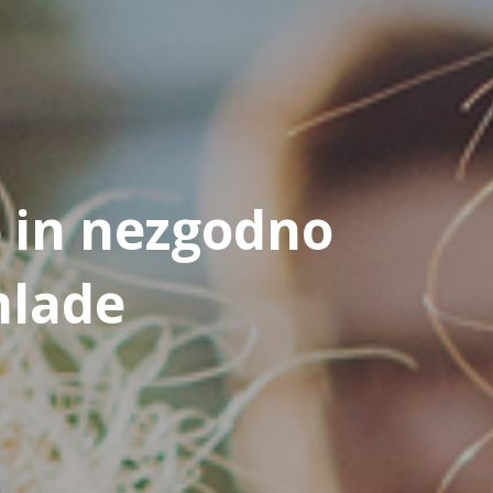
o in nezgodno
mlade