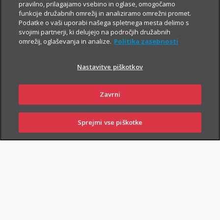
Za še večjo finančno varnost
pravilno, prilagajamo vsebino in oglase, omogočamo
funkcije družabnih omrežij in analiziramo omrežni promet.
Če poleg zavarovanja za varno prihodnost
Podatke o vaši uporabi našega spletnega mesta delimo s
iščeš še preprosto pot do
varčevanja v ETF
svojimi partnerji, ki delujejo na področjih družabnih
naložbah z nizkimi mesečnimi vplačili
,
omrežij, oglaševanja in analize.
Politika zasebnosti
skleni tudi i.fleks.
Nastavitve piškotkov
I.FLEKS
Zavrni
Sprejmi vse piškotke
SKLENI
PRIJAVI ŠKODO
ZASTOPNIKI
POSLOVALNICE
SKLENI ONLINE
PIŠI NAM