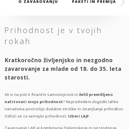
O ZAVAROVANJU
PAKETI IN PREMIJA
Prihodnost je v tvojih
rokah
Kratkoročno življenjsko in nezgodno
zavarovanje za mlade od 18. do 35. leta
starosti.
Ali si na poti k finančni samostojnosti in
želiš premišljeno
načrtovati svojo prihodnost
? Nepredvideni dogodki lahko
nenadoma povzročijo dodatne stroške in zmanjšanje prihodkov.
Odloči se za varnejšo prihodnost.
Izberi LAJF.
Zavarovanje LAJF je kombinacija življenjskega in nezgodnega