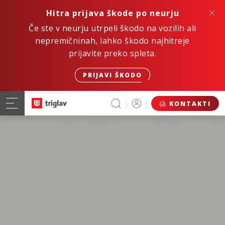
Hitra prijava škode po neurju
Če ste v neurju utrpeli škodo na vozilih ali
nepremičninah, lahko škodo najhitreje
prijavite preko spleta.
PRIJAVI ŠKODO
KONTAKTI