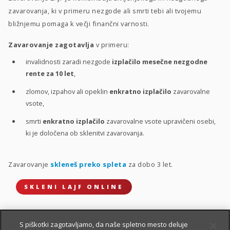
zavarovanja, ki v primeru nezgode ali smrti tebi ali tvojemu
bližnjemu pomaga k večji finančni varnosti.
Zavarovanje zagotavlja
v primeru:
invalidnosti zaradi nezgode
izplačilo mesečne nezgodne
rente za 10 let
,
zlomov, izpahov ali opeklin
enkratno izplačilo
zavarovalne
vsote,
smrti
enkratno izplačilo
zavarovalne vsote upravičeni osebi,
ki je določena ob sklenitvi zavarovanja.
Zavarovanje
skleneš preko spleta
za dobo 3 let.
SKLENI LAJF ONLINE
S piškotki zagotavljamo, da naše spletno mesto deluje