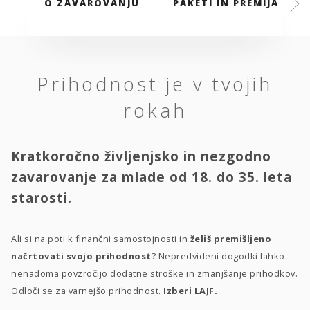
O ZAVAROVANJU
PAKETI IN PREMIJA
Prihodnost je v tvojih
rokah
Kratkoročno življenjsko in nezgodno
zavarovanje za mlade od 18. do 35. leta
starosti.
Ali si na poti k finančni samostojnosti in
želiš premišljeno
načrtovati svojo prihodnost
? Nepredvideni dogodki lahko
nenadoma povzročijo dodatne stroške in zmanjšanje prihodkov.
Odloči se za varnejšo prihodnost.
Izberi LAJF.