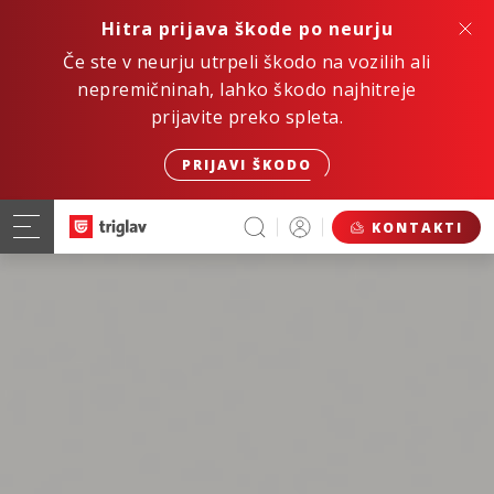
Hitra prijava škode po neurju
Če ste v neurju utrpeli škodo na vozilih ali
nepremičninah, lahko škodo najhitreje
prijavite preko spleta.
PRIJAVI ŠKODO
KONTAKTI