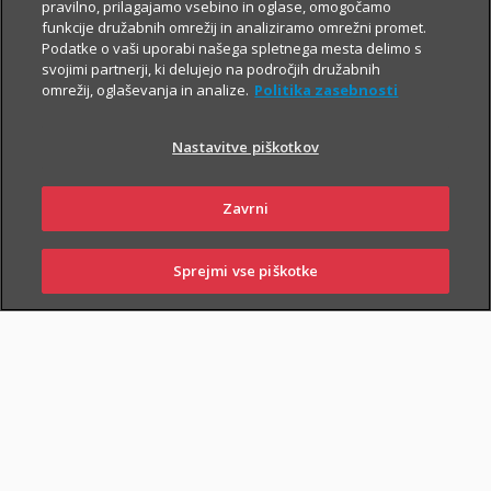
pravilno, prilagajamo vsebino in oglase, omogočamo
Za še večjo finančno varnost
funkcije družabnih omrežij in analiziramo omrežni promet.
Podatke o vaši uporabi našega spletnega mesta delimo s
Če poleg zavarovanja za varno prihodnost
svojimi partnerji, ki delujejo na področjih družabnih
iščeš še preprosto pot do
varčevanja v ETF
omrežij, oglaševanja in analize.
Politika zasebnosti
naložbah z nizkimi mesečnimi vplačili
,
skleni tudi i.fleks.
Nastavitve piškotkov
I.FLEKS
Zavrni
Sprejmi vse piškotke
SKLENI
PRIJAVI ŠKODO
ZASTOPNIKI
POSLOVALNICE
SKLENI ONLINE
PIŠI NAM