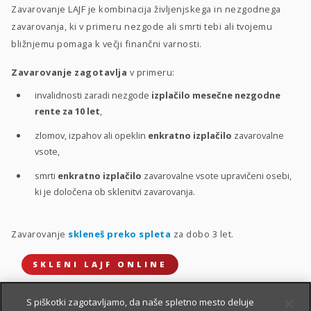
Zavarovanje LAJF je kombinacija življenjskega in nezgodnega
zavarovanja, ki v primeru nezgode ali smrti tebi ali tvojemu
bližnjemu pomaga k večji finančni varnosti.
Zavarovanje zagotavlja
v primeru:
invalidnosti zaradi nezgode
izplačilo mesečne nezgodne
rente za 10 let
,
zlomov, izpahov ali opeklin
enkratno izplačilo
zavarovalne
vsote,
smrti
enkratno izplačilo
zavarovalne vsote upravičeni osebi,
ki je določena ob sklenitvi zavarovanja.
Zavarovanje
skleneš preko spleta
za dobo 3 let.
SKLENI LAJF ONLINE
S piškotki zagotavljamo, da naše spletno mesto deluje