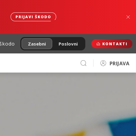
PRIJAVI ŠKODO
 škodo
Zasebni
Poslovni
KONTAKTI
PRIJAVA