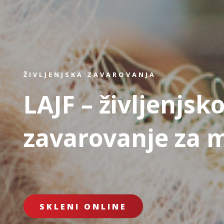
ŽIVLJENJSKA ZAVAROVANJA
LAJF – življenjsk
zavarovanje za 
SKLENI ONLINE