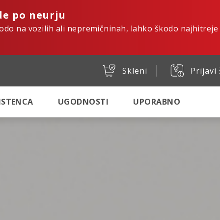
de po neurju
kodo na vozilih ali nepremičninah, lahko škodo najhitreje
Skleni
Prijavi
SISTENCA
UGODNOSTI
UPORABNO