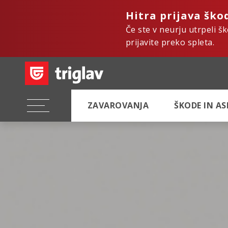
Hitra prijava ško
Če ste v neurju utrpeli š
prijavite preko spleta.
ZAVAROVANJA
ŠKODE IN A