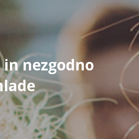
o in nezgodno
mlade