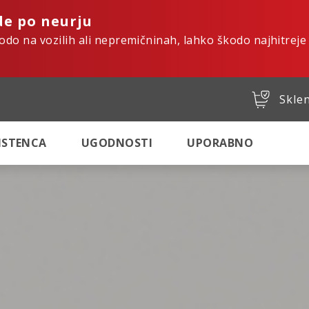
de po neurju
kodo na vozilih ali nepremičninah, lahko škodo najhitreje
Sklen
SISTENCA
UGODNOSTI
UPORABNO