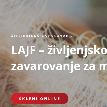
ŽIVLJENJSKA ZAVAROVANJA
LAJF – življenjsk
zavarovanje za 
SKLENI ONLINE