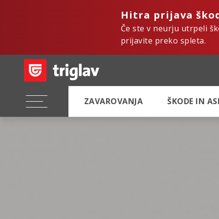
Hitra prijava ško
Če ste v neurju utrpeli š
prijavite preko spleta.
ZAVAROVANJA
ŠKODE IN A