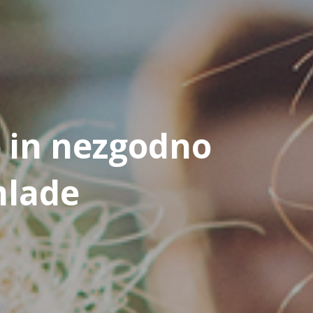
o in nezgodno
mlade