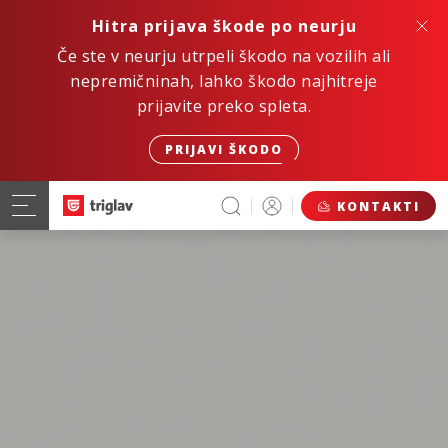
Hitra prijava škode po neurju
Če ste v neurju utrpeli škodo na vozilih ali
nepremičninah, lahko škodo najhitreje
prijavite preko spleta.
PRIJAVI ŠKODO
KONTAKTI