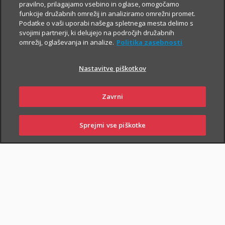
Za še večjo finančno varnost
pravilno, prilagajamo vsebino in oglase, omogočamo
funkcije družabnih omrežij in analiziramo omrežni promet.
Če poleg zavarovanja za varno prihodnost
Podatke o vaši uporabi našega spletnega mesta delimo s
iščeš še preprosto pot do
varčevanja v ETF
svojimi partnerji, ki delujejo na področjih družabnih
naložbah z nizkimi mesečnimi vplačili
,
omrežij, oglaševanja in analize.
Politika zasebnosti
skleni tudi i.fleks.
Nastavitve piškotkov
I.FLEKS
Zavrni
Sprejmi vse piškotke
SKLENI
PRIJAVI ŠKODO
ZASTOPNIKI
POSLOVALNICE
SKLENI ONLINE
PIŠI NAM