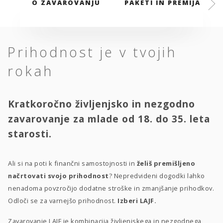
O ZAVAROVANJU
PAKETI IN PREMIJA
Prihodnost je v tvojih
rokah
Kratkoročno življenjsko in nezgodno
zavarovanje za mlade od 18. do 35. leta
starosti.
Ali si na poti k finančni samostojnosti in
želiš premišljeno
načrtovati svojo prihodnost
? Nepredvideni dogodki lahko
nenadoma povzročijo dodatne stroške in zmanjšanje prihodkov.
Odloči se za varnejšo prihodnost.
Izberi LAJF.
Zavarovanje LAJF je kombinacija življenjskega in nezgodnega