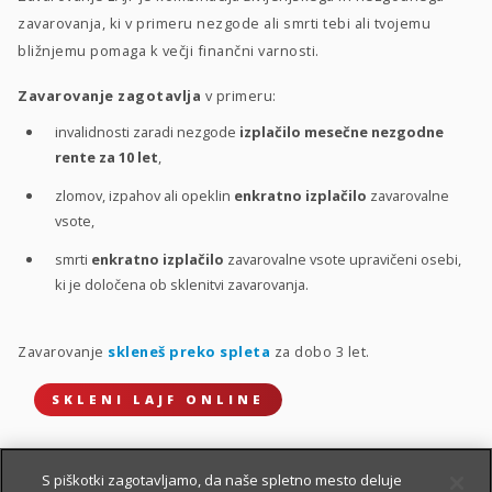
zavarovanja, ki v primeru nezgode ali smrti tebi ali tvojemu
bližnjemu pomaga k večji finančni varnosti.
Zavarovanje zagotavlja
v primeru:
invalidnosti zaradi nezgode
izplačilo mesečne nezgodne
rente za 10 let
,
zlomov, izpahov ali opeklin
enkratno izplačilo
zavarovalne
vsote,
smrti
enkratno izplačilo
zavarovalne vsote upravičeni osebi,
ki je določena ob sklenitvi zavarovanja.
Zavarovanje
skleneš preko spleta
za dobo 3 let.
SKLENI LAJF ONLINE
S piškotki zagotavljamo, da naše spletno mesto deluje